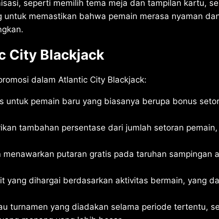
sasi, seperti memilih tema meja dan tampilan kartu, se
ang untuk memastikan bahwa pemain merasa nyaman dan t
ngkan.
c City Blackjack
romosi dalam Atlantic City Blackjack:
 untuk pemain baru yang biasanya berupa bonus setora
kan tambahan persentase dari jumlah setoran pemain,
 menawarkan putaran gratis pada taruhan sampingan at
dit yang dihargai berdasarkan aktivitas bermain, yang da
au turnamen yang diadakan selama periode tertentu, sep