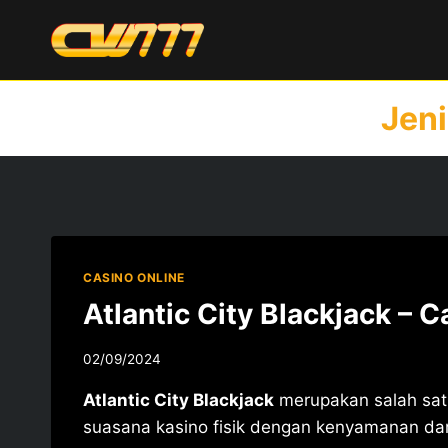
Skip
to
content
Jeni
CASINO ONLINE
Atlantic City Blackjack 
02/09/2024
Atlantic City Blackjack
merupakan salah sat
suasana kasino fisik dengan kenyamanan da