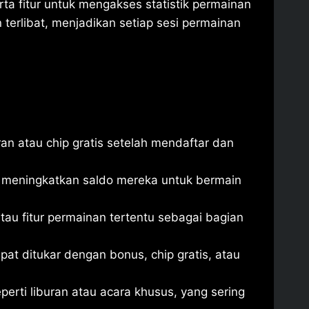
rta fitur untuk mengakses statistik permainan
erlibat, menjadikan setiap sesi permainan
n atau chip gratis setelah mendaftar dan
 meningkatkan saldo mereka untuk bermain
au fitur permainan tertentu sebagai bagian
pat ditukar dengan bonus, chip gratis, atau
erti liburan atau acara khusus, yang sering