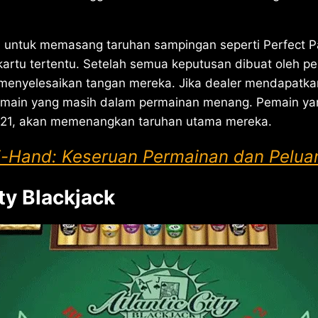
si untuk memasang taruhan sampingan seperti Perfect 
rtu tertentu. Setelah semua keputusan dibuat oleh pe
enyelesaikan tangan mereka. Jika dealer mendapatkan to
 pemain yang masih dalam permainan menang. Pemain yang
i 21, akan memenangkan taruhan utama mereka.
ti-Hand: Keseruan Permainan dan Pelu
ty Blackjack