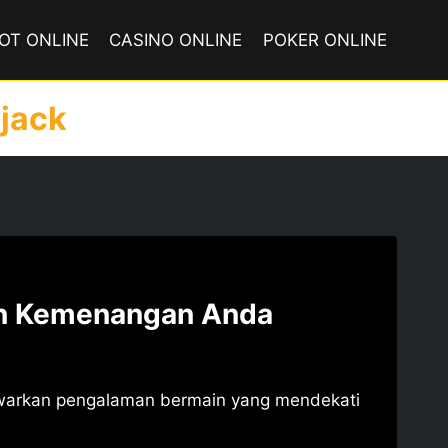
OT ONLINE
CASINO ONLINE
POKER ONLINE
kjack
kan Kemenangan Anda
nawarkan pengalaman bermain yang mendekati