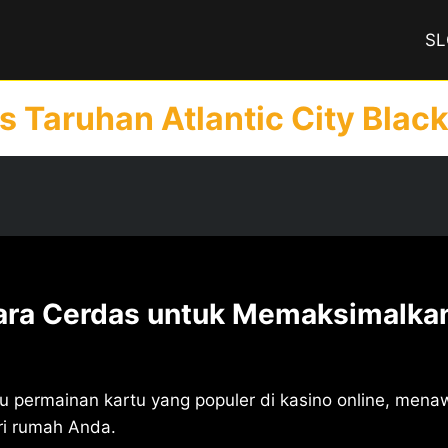
SL
s Taruhan Atlantic City Blac
– Cara Cerdas untuk Memaksimal
u permainan kartu yang populer di kasino online, me
ri rumah Anda.