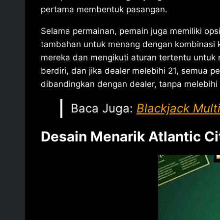
pertama membentuk pasangan.
Selama permainan, pemain juga memiliki op
tambahan untuk menang dengan kombinasi ka
mereka dan mengikuti aturan tertentu untuk m
berdiri, dan jika dealer melebihi 21, semua
dibandingkan dengan dealer, tanpa melebih
Baca Juga:
Blackjack Mul
Desain Menarik Atlantic Ci