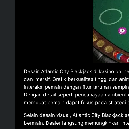
Desain Atlantic City Blackjack di kasino on
dan imersif. Grafik berkualitas tinggi dan a
interaksi pemain dengan fitur taruhan sampi
Dengan detail seperti pencahayaan ambient
membuat pemain dapat fokus pada strategi p
Selain desain visual, Atlantic City Blackjack
bermain. Dealer langsung memungkinkan inter