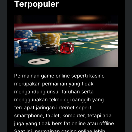
Terpopuler
Permainan game online seperti kasino
merupakan permainan yang tidak
mengandung unsur taruhan serta
menggunakan teknologi canggih yang
terdapat jaringan internet seperti
smartphone, tablet, komputer, tetapi ada
juga yang tidak bersifat online atau offline.
Saat ini, permainan casino online lebih