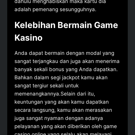
dahulu menghabiskan maka kartu dia
adalah pemenang sesungguhnya.
Kelebihan Bermain Game
Kasino
Anda dapat bermain dengan modal yang
sangat terjangkau dan juga akan menerima
banyak sekali bonus yang Anda dapatkan.
Bahkan dalam segi jackpot kamu akan
sangat tergiur sekali untuk
memenangkannya.
Selain dari itu,
keuntungan yang akan kamu dapatkan
secara langsung, kamu akan merasakan
juga sangat nyaman dengan adanya
pelayanan yang akan diberikan oleh game
casino online yang selalu akan melayani