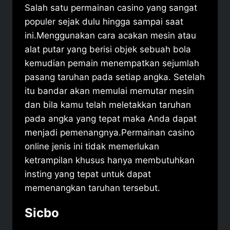
Salah satu permainan casino yang sangat
populer sejak dulu hingga sampai saat
ini.
Menggunakan cara acakan mesin atau
alat putar yang berisi objek sebuah bola
kemudian pemain menempatkan sejumlah
pasang taruhan pada setiap angka.
Setelah
itu bandar akan memulai memutar mesin
dan bila kamu telah meletakkan taruhan
pada angka yang tepat maka Anda dapat
menjadi pemenangnya.
Permainan casino
online jenis ini tidak memerlukan
ketrampilan khusus hanya membutuhkan
insting yang tepat untuk dapat
memenangkan taruhan tersebut.
Sicbo