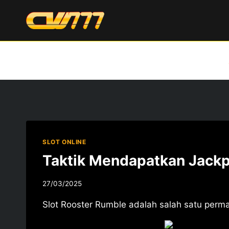
Skip
to
content
SLOT ONLINE
Taktik Mendapatkan Jackp
27/03/2025
Slot Rooster Rumble adalah salah satu perm