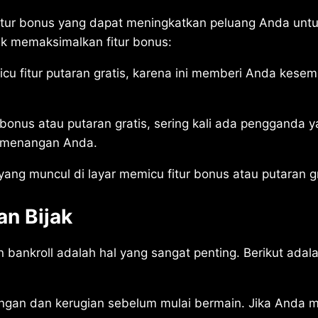
tur bonus yang dapat meningkatkan peluang Anda untuk
tuk memaksimalkan fitur bonus:
cu fitur putaran gratis, karena ini memberi Anda kese
 bonus atau putaran gratis, sering kali ada penggand
 kemenangan Anda.
 yang muncul di layar memicu fitur bonus atau putaran gr
an Bijak
 bankroll adalah hal yang sangat penting. Berikut adal
gan dan kerugian sebelum mulai bermain. Jika Anda m