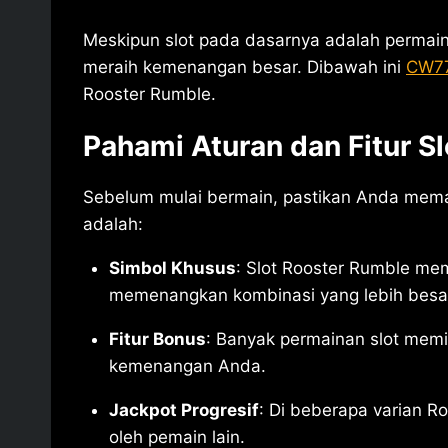
Meskipun slot pada dasarnya adalah permain
meraih kemenangan besar. Dibawah ini
CW7
Rooster Rumble.
Pahami Aturan dan Fitur S
Sebelum mulai bermain, pastikan Anda memah
adalah:
Simbol Khusus
: Slot Rooster Rumble mem
memenangkan kombinasi yang lebih besa
Fitur Bonus
: Banyak permainan slot memi
kemenangan Anda.
Jackpot Progresif
: Di beberapa varian R
oleh pemain lain.