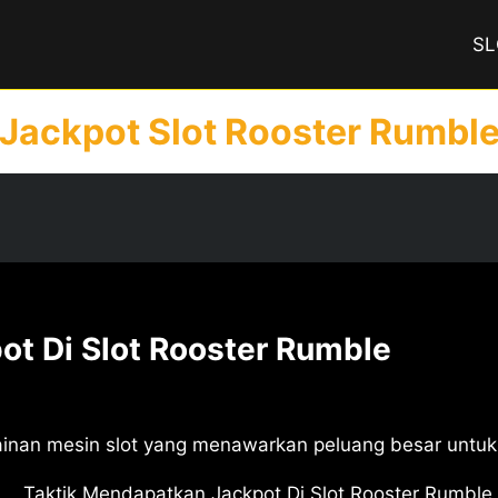
SL
Jackpot Slot Rooster Rumbl
ot Di Slot Rooster Rumble
ainan mesin slot yang menawarkan peluang besar untu