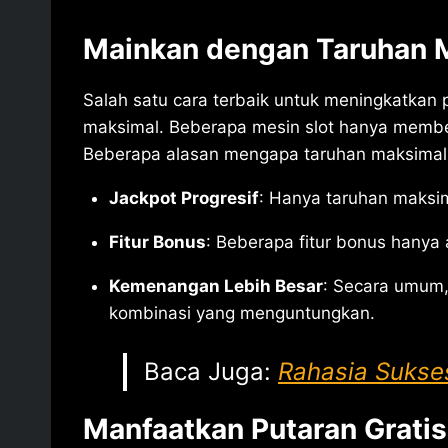
Mainkan dengan Taruhan 
Salah satu cara terbaik untuk meningkatka
maksimal. Beberapa mesin slot hanya memberi
Beberapa alasan mengapa taruhan maksimal 
Jackpot Progresif
: Hanya taruhan maksi
Fitur Bonus
: Beberapa fitur bonus hanya 
Kemenangan Lebih Besar
: Secara umum,
kombinasi yang menguntungkan.
Baca Juga:
Rahasia Sukse
Manfaatkan Putaran Gratis