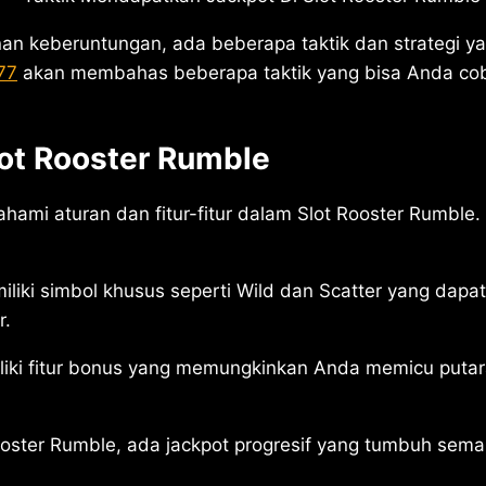
an keberuntungan, ada beberapa taktik dan strategi 
77
akan membahas beberapa taktik yang bisa Anda cob
lot Rooster Rumble
ami aturan dan fitur-fitur dalam Slot Rooster Rumble.
iliki simbol khusus seperti Wild dan Scatter yang dap
r.
liki fitur bonus yang memungkinkan Anda memicu putara
ooster Rumble, ada jackpot progresif yang tumbuh sema