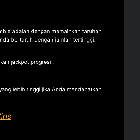
Rumble adalah dengan memainkan taruhan
nda bertaruh dengan jumlah tertinggi.
n jackpot progresif.
ang lebih tinggi jika Anda mendapatkan
ins