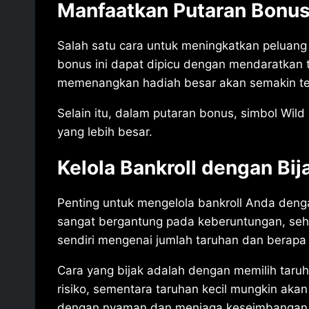
Manfaatkan Putaran Bonu
Salah satu cara untuk meningkatkan peluang
bonus ini dapat dipicu dengan mendaratkan t
memenangkan hadiah besar akan semakin te
Selain itu, dalam putaran bonus, simbol Wi
yang lebih besar.
Kelola Bankroll dengan Bij
Penting untuk mengelola bankroll Anda denga
sangat bergantung pada keberuntungan, sehi
sendiri mengenai jumlah taruhan dan berapa
Cara yang bijak adalah dengan memilih taru
risiko, sementara taruhan kecil mungkin a
dengan nyaman dan menjaga keseimbangan