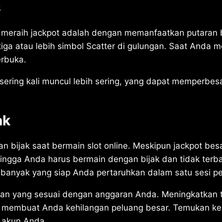
s
 meraih jackpot adalah dengan memanfaatkan putaran bo
iga atau lebih simbol Scatter di gulungan. Saat Anda
rbuka.
ld sering kali muncul lebih sering, yang dapat memper
ak
n bijak saat bermain slot online. Meskipun jackpot bes
ngga Anda harus bermain dengan bijak dan tidak terba
 banyak yang siap Anda pertaruhkan dalam satu sesi p
han yang sesuai dengan anggaran Anda. Meningkatkan ta
kan membuat Anda kehilangan peluang besar. Temukan k
 akun Anda.