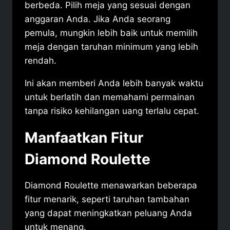
berbeda. Pilih meja yang sesuai dengan
anggaran Anda. Jika Anda seorang
pemula, mungkin lebih baik untuk memilih
meja dengan taruhan minimum yang lebih
rendah.
Ini akan memberi Anda lebih banyak waktu
untuk berlatih dan memahami permainan
tanpa risiko kehilangan uang terlalu cepat.
Manfaatkan Fitur
Diamond Roulette
Diamond Roulette menawarkan beberapa
fitur menarik, seperti taruhan tambahan
yang dapat meningkatkan peluang Anda
untuk menang.