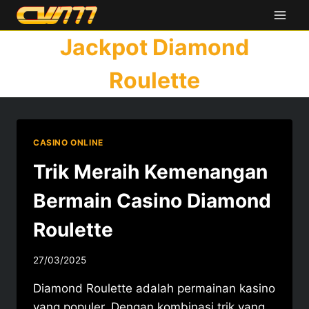
Skip
to
Jackpot Diamond
content
Roulette
CASINO ONLINE
Trik Meraih Kemenangan
Bermain Casino Diamond
Roulette
27/03/2025
Diamond Roulette adalah permainan kasino
yang populer. Dengan kombinasi trik yang