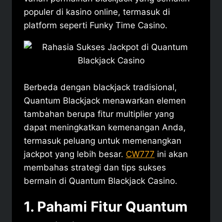
populer di kasino online, termasuk di
platform seperti Funky Time Casino.
Berbeda dengan blackjack tradisional,
Quantum Blackjack menawarkan elemen
tambahan berupa fitur multiplier yang
dapat meningkatkan kemenangan Anda,
termasuk peluang untuk memenangkan
jackpot yang lebih besar.
CW777
ini akan
membahas strategi dan tips sukses
bermain di Quantum Blackjack Casino.
1. Pahami Fitur Quantum