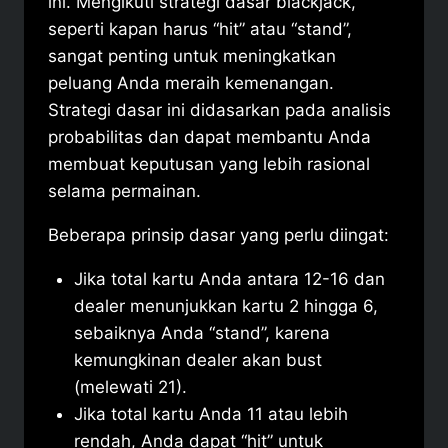
ini. Mengikuti strategi dasar blackjack,
seperti kapan harus “hit” atau “stand”,
sangat penting untuk meningkatkan
peluang Anda meraih kemenangan.
Strategi dasar ini didasarkan pada analisis
probabilitas dan dapat membantu Anda
membuat keputusan yang lebih rasional
selama permainan.
Beberapa prinsip dasar yang perlu diingat:
Jika total kartu Anda antara 12-16 dan
dealer menunjukkan kartu 2 hingga 6,
sebaiknya Anda “stand”, karena
kemungkinan dealer akan bust
(melewati 21).
Jika total kartu Anda 11 atau lebih
rendah, Anda dapat “hit” untuk