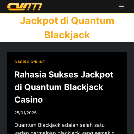
Skip
to
Jackpot di Quantum
content
Blackjack
CASINO ONLINE
Rahasia Sukses Jackpot
di Quantum Blackjack
Casino
25/01/2025
Quantum Blackjack adalah salah satu
varian permainan blackjack yang semakin