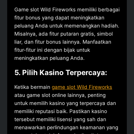
Game slot Wild Fireworks memiliki berbagai
fitur bonus yang dapat meningkatkan
peluang Anda untuk memenangkan hadiah.
Misalnya, ada fitur putaran gratis, simbol
liar, dan fitur bonus lainnya. Manfaatkan
fitur-fitur ini dengan bijak untuk
meningkatkan peluang Anda.
5. Pilih Kasino Terpercaya:
Ketika bermain
game slot Wild Fireworks
atau game slot online lainnya, penting
untuk memilih kasino yang terpercaya dan
memiliki reputasi baik. Pastikan kasino
tersebut memiliki lisensi yang sah dan
menawarkan perlindungan keamanan yang