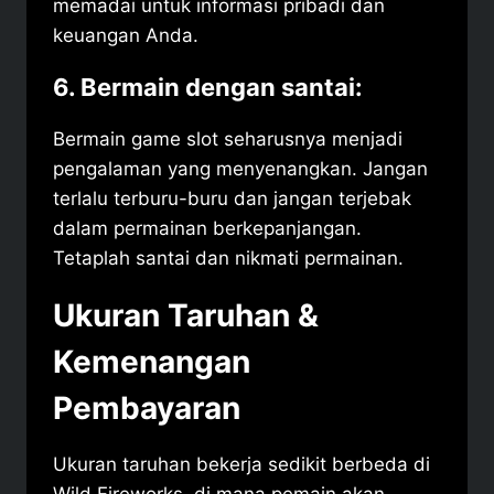
memadai untuk informasi pribadi dan
keuangan Anda.
6. Bermain dengan santai:
Bermain game slot seharusnya menjadi
pengalaman yang menyenangkan. Jangan
terlalu terburu-buru dan jangan terjebak
dalam permainan berkepanjangan.
Tetaplah santai dan nikmati permainan.
Ukuran Taruhan &
Kemenangan
Pembayaran
Ukuran taruhan bekerja sedikit berbeda di