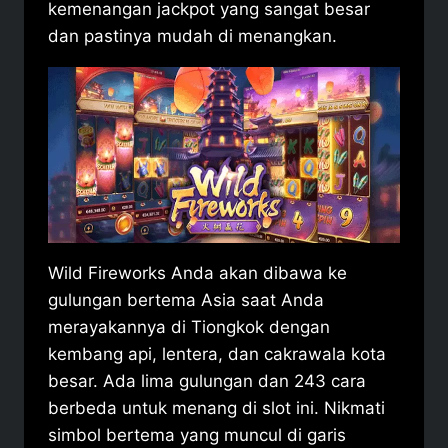
kemenangan jackpot yang sangat besar
dan pastinya mudah di menangkan.
Wild Fireworks Anda akan dibawa ke
gulungan bertema Asia saat Anda
merayakannya di Tiongkok dengan
kembang api, lentera, dan cakrawala kota
besar. Ada lima gulungan dan 243 cara
berbeda untuk menang di slot ini. Nikmati
simbol bertema yang muncul di garis