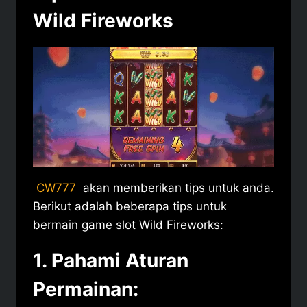
Wild Fireworks
CW777
akan memberikan tips untuk anda.
Berikut adalah beberapa tips untuk
bermain game slot Wild Fireworks:
1. Pahami Aturan
Permainan: