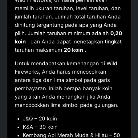
Wild Fireworks, di mana pemain akan
memilih ukuran taruhan, level taruhan, dan
jumlah taruhan. Jumlah total taruhan Anda
dihitung tergantung pada apa yang Anda
pilih. Jumlah taruhan minimum adalah
0,20
koin
, dan Anda dapat menetapkan tingkat
taruhan maksimum
20 koin
.
Untuk mendapatkan kemenangan di Wild
Fireworks, Anda harus mencocokkan
antara tiga dan lima simbol pada garis
pembayaran. Inilah berapa banyak koin
yang akan Anda menangkan jika Anda
mencocokkan lima simbol pada gulungan.
J&Q – 20 koin
K&A – 30 koin
Kembang Api Merah Muda & Hijau – 50