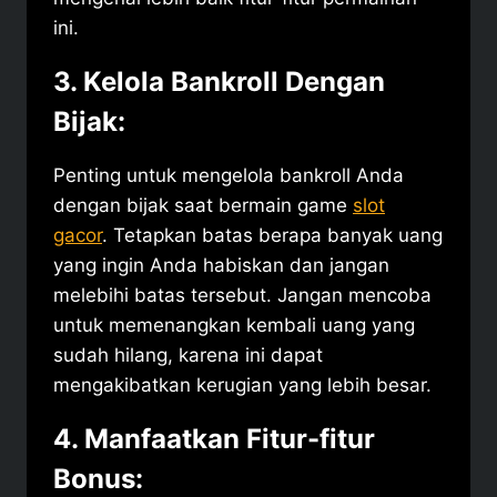
ini.
3. Kelola Bankroll Dengan
Bijak:
Penting untuk mengelola bankroll Anda
dengan bijak saat bermain game
slot
gacor
. Tetapkan batas berapa banyak uang
yang ingin Anda habiskan dan jangan
melebihi batas tersebut. Jangan mencoba
untuk memenangkan kembali uang yang
sudah hilang, karena ini dapat
mengakibatkan kerugian yang lebih besar.
4. Manfaatkan Fitur-fitur
Bonus: