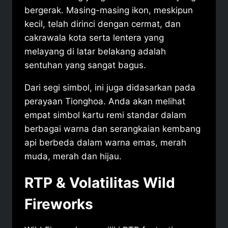
bergerak. Masing-masing ikon, meskipun
kecil, telah dirinci dengan cermat, dan
cakrawala kota serta lentera yang
melayang di latar belakang adalah
sentuhan yang sangat bagus.
Dari segi simbol, ini juga didasarkan pada
perayaan Tionghoa. Anda akan melihat
empat simbol kartu remi standar dalam
berbagai warna dan serangkaian kembang
api berbeda dalam warna emas, merah
muda, merah dan hijau.
RTP & Volatilitas Wild
Fireworks