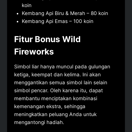
koin
Kembang Api Biru & Merah – 80 koin
Kembang Api Emas – 100 koin
Fitur Bonus Wild
Fireworks
Simbol liar hanya muncul pada gulungan
ketiga, keempat dan kelima. Ini akan
menggantikan semua simbol lain selain
simbol pencar. Oleh karena itu, dapat
membantu menciptakan kombinasi
kemenangan ekstra, sehingga
meningkatkan peluang Anda untuk
mengantongi hadiah.