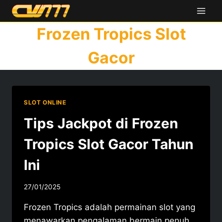
Skip
to
Frozen Tropics Slot
content
Gacor
SLOT ONLINE
Tips Jackpot di Frozen
Tropics Slot Gacor Tahun
Ini
27/01/2025
Frozen Tropics adalah permainan slot yang
menawarkan pengalaman bermain penuh