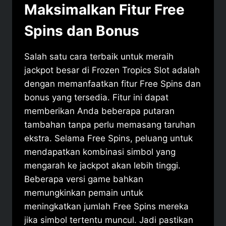
Maksimalkan Fitur Free
Spins dan Bonus
Salah satu cara terbaik untuk meraih
jackpot besar di Frozen Tropics Slot adalah
dengan memanfaatkan fitur Free Spins dan
bonus yang tersedia. Fitur ini dapat
memberikan Anda beberapa putaran
tambahan tanpa perlu memasang taruhan
ekstra. Selama Free Spins, peluang untuk
mendapatkan kombinasi simbol yang
mengarah ke jackpot akan lebih tinggi.
Beberapa versi game bahkan
memungkinkan pemain untuk
meningkatkan jumlah Free Spins mereka
jika simbol tertentu muncul. Jadi pastikan