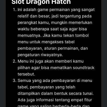
Slot Dragon Hatch
Ini adalah game permainan yang sangat
relatif dan besar, jadi tergantung pada
perangkat kamu, mungkin memerlukan
waktu beberapa saat saja agar bisa
memuatnya. Jika kamu tekan tombol
menu untuk mengakses tabel
pembayaran, aturan permainan, dan
pengaturan riwayatnya.
Menu ini juga akan memberi kamu
pilihan agar bisa mematikan soundtrack
tersebut.
Semua yang ada pembayaran di menu
tabel, pembayaran yang telah
ditampilkan dalam bentuk secara tunai.
Ada juga informasi tentang empat fitur
game yang saling berbeda-beda dan