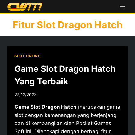
Skip
to
content
Fitur Slot Dragon Hatch
SLOT ONLINE
Game Slot Dragon Hatch
Yang Terbaik
27/12/2023
Game Slot Dragon Hatch
merupakan game
slot dengan kemenangan yang berjenjang
dan di kembangkan oleh Pocket Games
Soft ini. Dilengkapi dengan berbagi fitur,