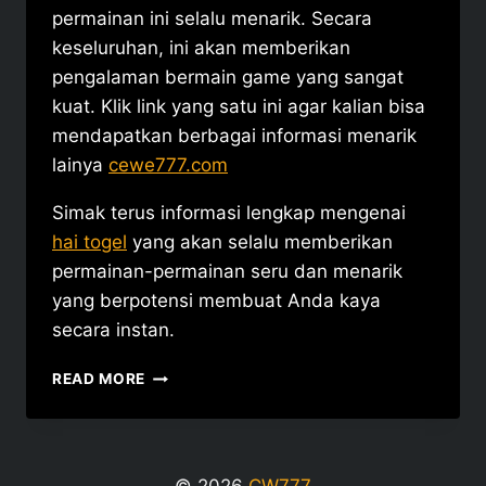
permainan ini selalu menarik. Secara
keseluruhan, ini akan memberikan
pengalaman bermain game yang sangat
kuat. Klik link yang satu ini agar kalian bisa
mendapatkan berbagai informasi menarik
lainya
cewe777.com
Simak terus informasi lengkap mengenai
hai togel
yang akan selalu memberikan
permainan-permainan seru dan menarik
yang berpotensi membuat Anda kaya
secara instan.
GAME
READ MORE
SLOT
DRAGON
HATCH
YANG