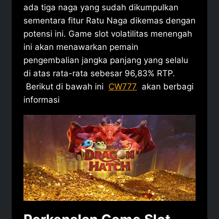
ada tiga naga yang sudah dikumpulkan
sementara fitur Ratu Naga dikemas dengan
potensi ini. Game slot volatilitas menengah
ini akan menawarkan pemain
pengembalian jangka panjang yang selalu
di atas rata-rata sebesar 96,83% RTP.
Berikut di bawah ini
CW777
akan berbagi
informasi