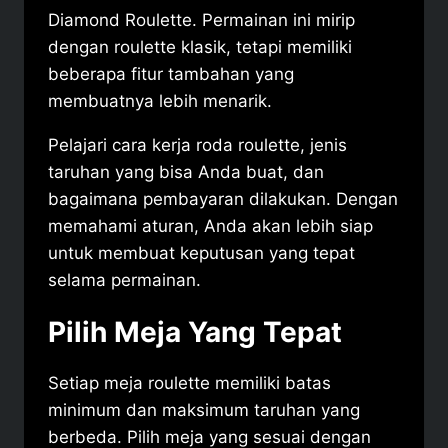
Diamond Roulette. Permainan ini mirip
dengan roulette klasik, tetapi memiliki
beberapa fitur tambahan yang
membuatnya lebih menarik.
Pelajari cara kerja roda roulette, jenis
taruhan yang bisa Anda buat, dan
bagaimana pembayaran dilakukan. Dengan
memahami aturan, Anda akan lebih siap
untuk membuat keputusan yang tepat
selama permainan.
Pilih Meja Yang Tepat
Setiap meja roulette memiliki batas
minimum dan maksimum taruhan yang
berbeda. Pilih meja yang sesuai dengan