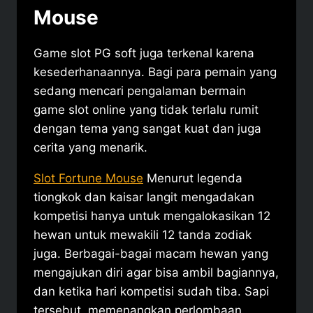
Mouse
Game slot PG soft juga terkenal karena
kesederhanaannya. Bagi para pemain yang
sedang mencari pengalaman bermain
game slot online yang tidak terlalu rumit
dengan tema yang sangat kuat dan juga
cerita yang menarik.
Slot Fortune Mouse
Menurut legenda
tiongkok dan kaisar langit mengadakan
kompetisi hanya untuk mengalokasikan 12
hewan untuk mewakili 12 tanda zodiak
juga. Berbagai-bagai macam hewan yang
mengajukan diri agar bisa ambil bagiannya,
dan ketika hari kompetisi sudah tiba. Sapi
tersebut, memenangkan perlombaan.