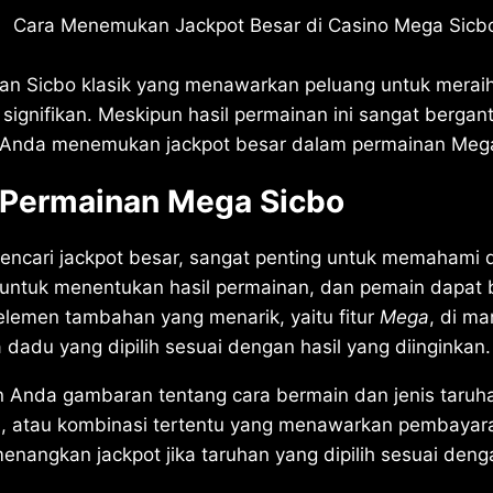
an Sicbo klasik yang menawarkan peluang untuk meraih
signifikan. Meskipun hasil permainan ini sangat berg
Anda menemukan jackpot besar dalam permainan Mega
 Permainan Mega Sicbo
encari jackpot besar, sangat penting untuk memahami 
ntuk menentukan hasil permainan, dan pemain dapat b
elemen tambahan yang menarik, yaitu fitur
Mega
, di m
 dadu yang dipilih sesuai dengan hasil yang diinginkan.
 Anda gambaran tentang cara bermain dan jenis taruha
a, atau kombinasi tertentu yang menawarkan pembayara
angkan jackpot jika taruhan yang dipilih sesuai denga