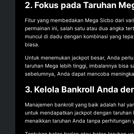
2. Fokus pada Taruhan Me
Fitur yang membedakan Mega Sicbo dari vari
permainan ini, salah satu atau dua angka te
muncul di dadu dengan kombinasi yang tepat
biasa.
Untuk menemukan jackpot besar, Anda perlu 
taruhan Mega lebih tinggi, imbalannya bisa
sebelumnya, Anda dapat mencoba meningkatk
3. Kelola Bankroll Anda de
Manajemen bankroll yang baik adalah hal ya
untuk mendapatkan jackpot dengan taruhan 
menaikkan taruhan Anda tanpa perhitungan 
Tentukan batas harian atau batas taruhan ya