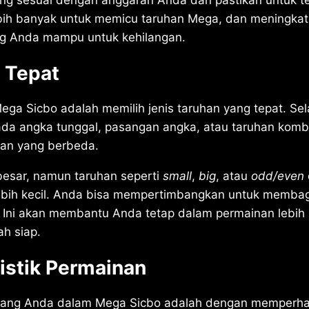
bih banyak untuk memicu taruhan Mega, dan meningkat
ang Anda mampu untuk kehilangan.
g Tepat
ga Sicbo adalah memilih jenis taruhan yang tepat. Sel
pada angka tunggal, pasangan angka, atau taruhan kombi
an yang berbeda.
esar, namun taruhan seperti
small
,
big
, atau
odd/even
bih kecil. Anda bisa mempertimbangkan untuk membagi
. Ini akan membantu Anda tetap dalam permainan lebi
h siap.
tistik Permainan
luang Anda dalam Mega Sicbo adalah dengan memperhati