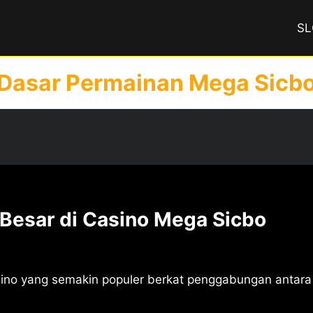
SL
Dasar Permainan Mega Sicb
Besar di Casino Mega Sicbo
sino yang semakin populer berkat penggabungan antar