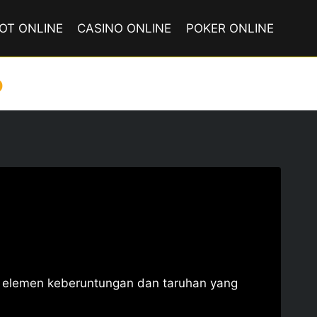
OT ONLINE
CASINO ONLINE
POKER ONLINE
o
a elemen keberuntungan dan taruhan yang