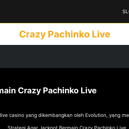
SL
Crazy Pachinko Live
main Crazy Pachinko Live
 live casino yang dikembangkan oleh Evolution, yang