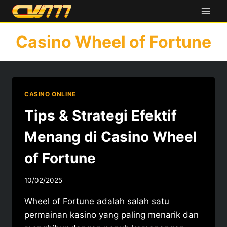
Skip
to
content
Casino Wheel of Fortune
CASINO ONLINE
Tips & Strategi Efektif
Menang di Casino Wheel
of Fortune
10/02/2025
Wheel of Fortune adalah salah satu
permainan kasino yang paling menarik dan