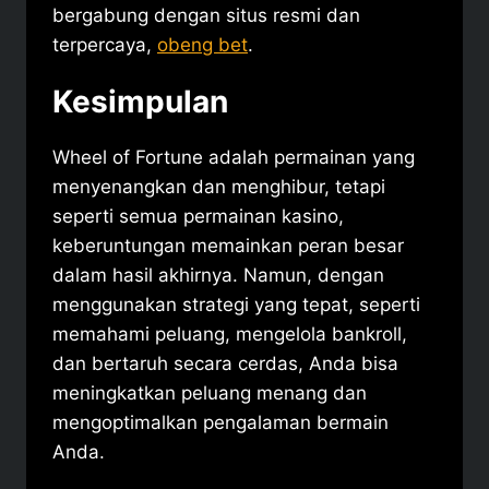
bergabung dengan situs resmi dan
terpercaya,
obeng bet
.
Kesimpulan
Wheel of Fortune adalah permainan yang
menyenangkan dan menghibur, tetapi
seperti semua permainan kasino,
keberuntungan memainkan peran besar
dalam hasil akhirnya. Namun, dengan
menggunakan strategi yang tepat, seperti
memahami peluang, mengelola bankroll,
dan bertaruh secara cerdas, Anda bisa
meningkatkan peluang menang dan
mengoptimalkan pengalaman bermain
Anda.