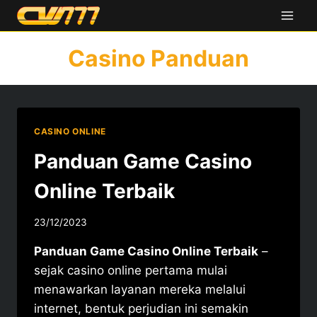
Skip
to
content
Casino Panduan
CASINO ONLINE
Panduan Game Casino
Online Terbaik
23/12/2023
Panduan Game Casino Online Terbaik
–
sejak casino online pertama mulai
menawarkan layanan mereka melalui
internet, bentuk perjudian ini semakin