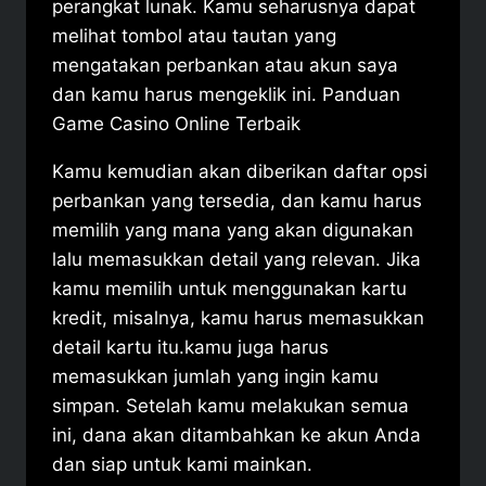
perangkat lunak. Kamu seharusnya dapat
melihat tombol atau tautan yang
mengatakan perbankan atau akun saya
dan kamu harus mengeklik ini. Panduan
Game Casino Online Terbaik
Kamu kemudian akan diberikan daftar opsi
perbankan yang tersedia, dan kamu harus
memilih yang mana yang akan digunakan
lalu memasukkan detail yang relevan. Jika
kamu memilih untuk menggunakan kartu
kredit, misalnya, kamu harus memasukkan
detail kartu itu.kamu juga harus
memasukkan jumlah yang ingin kamu
simpan. Setelah kamu melakukan semua
ini, dana akan ditambahkan ke akun Anda
dan siap untuk kami mainkan.