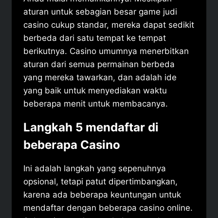
aturan untuk sebagian besar game judi
casino cukup standar, mereka dapat sedikit
berbeda dari satu tempat ke tempat
berikutnya. Casino umumnya menerbitkan
aturan dari semua permainan berbeda
yang mereka tawarkan, dan adalah ide
yang baik untuk menyediakan waktu
beberapa menit untuk membacanya.
Langkah 5 mendaftar di
beberapa Casino
Ini adalah langkah yang sepenuhnya
opsional, tetapi patut dipertimbangkan,
karena ada beberapa keuntungan untuk
mendaftar dengan beberapa casino online.