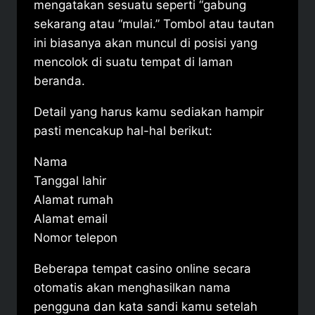
mengatakan sesuatu seperti “gabung
sekarang atau “mulai.” Tombol atau tautan
ini biasanya akan muncul di posisi yang
mencolok di suatu tempat di laman
beranda.
Detail yang harus kamu sediakan hampir
pasti mencakup hal-hal berikut:
Nama
Tanggal lahir
Alamat rumah
Alamat email
Nomor telepon
Beberapa tempat casino online secara
otomatis akan menghasilkan nama
pengguna dan kata sandi kamu setelah