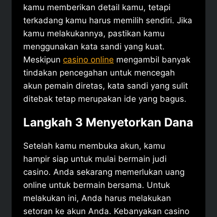
kamu memberikan detail kamu, tetapi
terkadang kamu harus memilih sendiri. Jika
kamu melakukannya, pastikan kamu
menggunakan kata sandi yang kuat.
Meskipun
casino online
mengambil banyak
tindakan pencegahan untuk mencegah
akun pemain diretas, kata sandi yang sulit
ditebak tetap merupakan ide yang bagus.
Langkah 3 Menyetorkan Dana
Setelah kamu membuka akun, kamu
hampir siap untuk mulai bermain judi
casino. Anda sekarang memerlukan uang
online untuk bermain bersama. Untuk
melakukan ini, Anda harus melakukan
setoran ke akun Anda. Kebanyakan casino