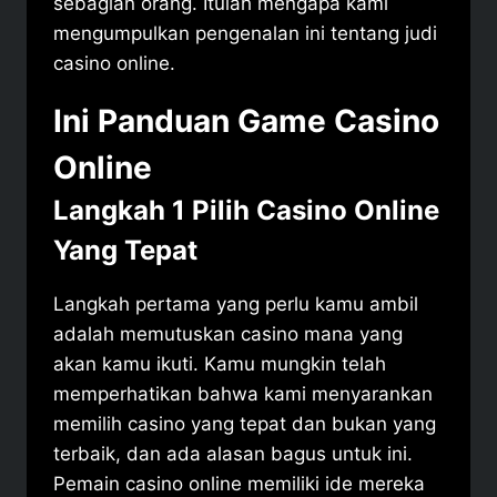
sebagian orang. Itulah mengapa kami
mengumpulkan pengenalan ini tentang judi
casino online.
Ini Panduan Game Casino
Online
Langkah 1 Pilih Casino Online
Yang Tepat
Langkah pertama yang perlu kamu ambil
adalah memutuskan casino mana yang
akan kamu ikuti. Kamu mungkin telah
memperhatikan bahwa kami menyarankan
memilih casino yang tepat dan bukan yang
terbaik, dan ada alasan bagus untuk ini.
Pemain casino online memiliki ide mereka