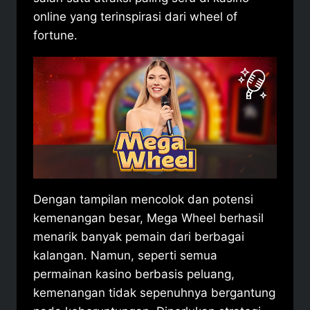
online yang terinspirasi dari wheel of
fortune.
Dengan tampilan mencolok dan potensi
kemenangan besar, Mega Wheel berhasil
menarik banyak pemain dari berbagai
kalangan. Namun, seperti semua
permainan kasino berbasis peluang,
kemenangan tidak sepenuhnya bergantung