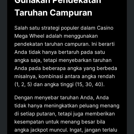
Gunakan Pendekatan
Taruhan Campuran
Salah satu strategi populer dalam Casino
Mega Wheel adalah menggunakan
pendekatan taruhan campuran. Ini berarti
Anda tidak hanya bertaruh pada satu
angka saja, tetapi menyebarkan taruhan
Anda pada beberapa angka yang berbeda
misalnya, kombinasi antara angka rendah
(1, 2, 5) dan angka tinggi (15, 30, 40).
Dengan menyebar taruhan Anda, Anda
tidak hanya meningkatkan peluang menang
di setiap putaran, tetapi juga memberikan
kesempatan untuk menang besar bila
angka jackpot muncul. Ingat, jangan terlalu