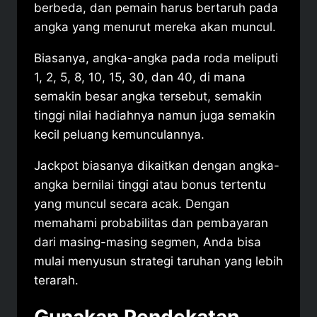
berbeda, dan pemain harus bertaruh pada
angka yang menurut mereka akan muncul.
Biasanya, angka-angka pada roda meliputi
1, 2, 5, 8, 10, 15, 30, dan 40, di mana
semakin besar angka tersebut, semakin
tinggi nilai hadiahnya namun juga semakin
kecil peluang kemunculannya.
Jackpot biasanya dikaitkan dengan angka-
angka bernilai tinggi atau bonus tertentu
yang muncul secara acak. Dengan
memahami probabilitas dan pembayaran
dari masing-masing segmen, Anda bisa
mulai menyusun strategi taruhan yang lebih
terarah.