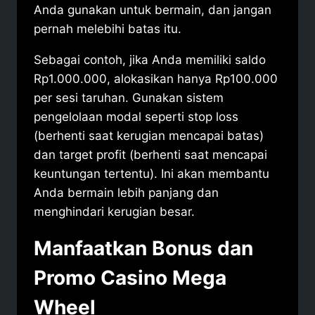
Anda gunakan untuk bermain, dan jangan
pernah melebihi batas itu.
Sebagai contoh, jika Anda memiliki saldo
Rp1.000.000, alokasikan hanya Rp100.000
per sesi taruhan. Gunakan sistem
pengelolaan modal seperti stop loss
(berhenti saat kerugian mencapai batas)
dan target profit (berhenti saat mencapai
keuntungan tertentu). Ini akan membantu
Anda bermain lebih panjang dan
menghindari kerugian besar.
Manfaatkan Bonus dan
Promo Casino Mega
Wheel