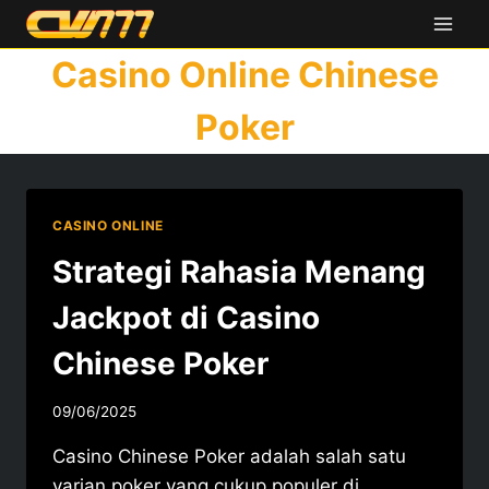
Skip
to
Casino Online Chinese
content
Poker
CASINO ONLINE
Strategi Rahasia Menang
Jackpot di Casino
Chinese Poker
09/06/2025
Casino Chinese Poker adalah salah satu
varian poker yang cukup populer di