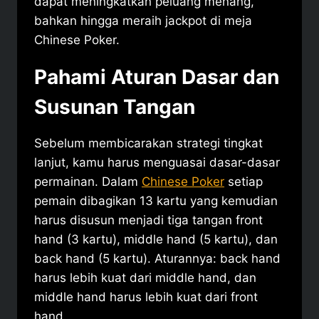
dapat meningkatkan peluang menang,
bahkan hingga meraih jackpot di meja
Chinese Poker.
Pahami Aturan Dasar dan
Susunan Tangan
Sebelum membicarakan strategi tingkat
lanjut, kamu harus menguasai dasar-dasar
permainan. Dalam
Chinese Poker
setiap
pemain dibagikan 13 kartu yang kemudian
harus disusun menjadi tiga tangan front
hand (3 kartu), middle hand (5 kartu), dan
back hand (5 kartu). Aturannya: back hand
harus lebih kuat dari middle hand, dan
middle hand harus lebih kuat dari front
hand.