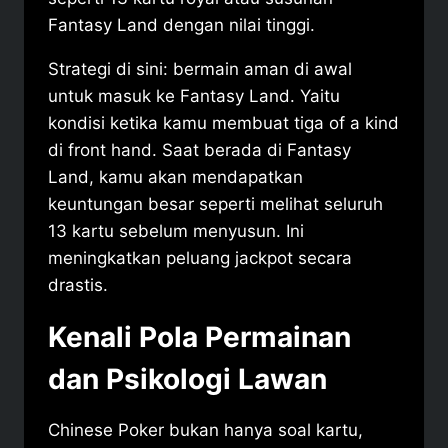
Fantasy Land dengan nilai tinggi.
Strategi di sini: bermain aman di awal
untuk masuk ke Fantasy Land. Yaitu
kondisi ketika kamu membuat tiga of a kind
di front hand. Saat berada di Fantasy
Land, kamu akan mendapatkan
keuntungan besar seperti melihat seluruh
13 kartu sebelum menyusun. Ini
meningkatkan peluang jackpot secara
drastis.
Kenali Pola Permainan
dan Psikologi Lawan
Chinese Poker bukan hanya soal kartu,