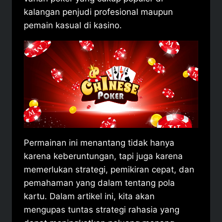
kalangan penjudi profesional maupun
pemain kasual di kasino.
Permainan ini menantang tidak hanya
karena keberuntungan, tapi juga karena
memerlukan strategi, pemikiran cepat, dan
pemahaman yang dalam tentang pola
kartu. Dalam artikel ini, kita akan
mengupas tuntas strategi rahasia yang