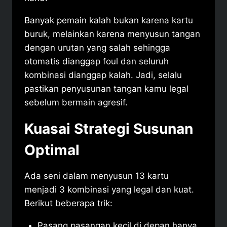
Banyak pemain kalah bukan karena kartu
buruk, melainkan karena menyusun tangan
dengan urutan yang salah sehingga
otomatis dianggap foul dan seluruh
kombinasi dianggap kalah. Jadi, selalu
pastikan penyusunan tangan kamu legal
sebelum bermain agresif.
Kuasai Strategi Susunan
Optimal
Ada seni dalam menyusun 13 kartu
menjadi 3 kombinasi yang legal dan kuat.
Berikut beberapa trik:
Pasang pasangan kecil di depan hanya