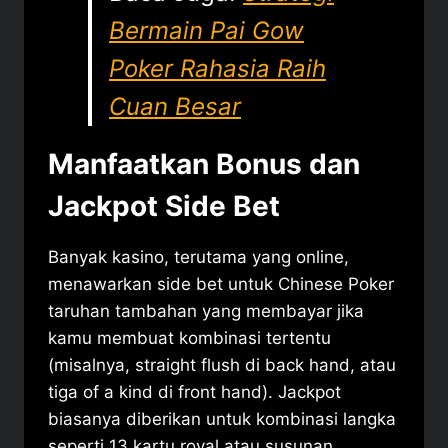
Bermain Pai Gow
Poker Rahasia Raih
Cuan Besar
Manfaatkan Bonus dan
Jackpot Side Bet
Banyak kasino, terutama yang online,
menawarkan side bet untuk Chinese Poker
taruhan tambahan yang membayar jika
kamu membuat kombinasi tertentu
(misalnya, straight flush di back hand, atau
tiga of a kind di front hand). Jackpot
biasanya diberikan untuk kombinasi langka
seperti 13 kartu royal atau susunan