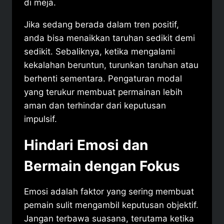
di meja.
Jika sedang berada dalam tren positif,
anda bisa menaikkan taruhan sedikit demi
sedikit. Sebaliknya, ketika mengalami
kekalahan beruntun, turunkan taruhan atau
berhenti sementara. Pengaturan modal
yang terukur membuat permainan lebih
aman dan terhindar dari keputusan
impulsif.
Hindari Emosi dan
Bermain dengan Fokus
Emosi adalah faktor yang sering membuat
pemain sulit mengambil keputusan objektif.
Jangan terbawa suasana, terutama ketika