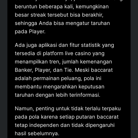
beruntun beberapa kali, kemungkinan
besar streak tersebut bisa berakhir,
sehingga Anda bisa mengatur taruhan
pada Player.
Ada juga aplikasi dan fitur statistik yang
tersedia di platform live casino yang
menampilkan tren, jumlah kemenangan
Banker, Player, dan Tie. Meski baccarat
adalah permainan peluang, pola ini
membantu mengarahkan keputusan
taruhan dengan lebih terinformasi.
Namun, penting untuk tidak terlalu terpaku
pada pola karena setiap putaran baccarat
tetap independen dan tidak dipengaruhi
hasil sebelumnya.