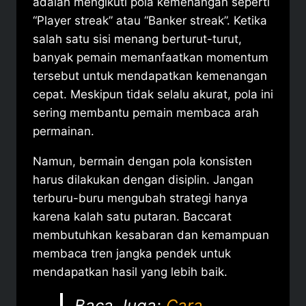
adalah mengikuti pola kemenangan seperti
“Player streak” atau “Banker streak”. Ketika
salah satu sisi menang berturut-turut,
banyak pemain memanfaatkan momentum
tersebut untuk mendapatkan kemenangan
cepat. Meskipun tidak selalu akurat, pola ini
sering membantu pemain membaca arah
permainan.
Namun, bermain dengan pola konsisten
harus dilakukan dengan disiplin. Jangan
terburu-buru mengubah strategi hanya
karena kalah satu putaran. Baccarat
membutuhkan kesabaran dan kemampuan
membaca tren jangka pendek untuk
mendapatkan hasil yang lebih baik.
Baca Juga:
Cara