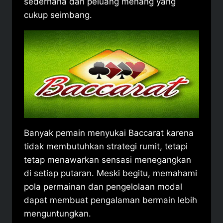
sederhana dan peluang menang yang
cukup seimbang.
Banyak pemain menyukai Baccarat karena
tidak membutuhkan strategi rumit, tetapi
tetap menawarkan sensasi menegangkan
di setiap putaran. Meski begitu, memahami
pola permainan dan pengelolaan modal
dapat membuat pengalaman bermain lebih
menguntungkan.