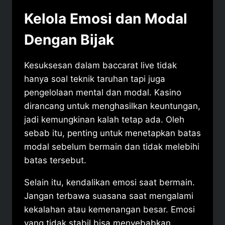
Kelola Emosi dan Modal
Dengan Bijak
Kesuksesan dalam baccarat live tidak
hanya soal teknik taruhan tapi juga
pengelolaan mental dan modal. Kasino
dirancang untuk menghasilkan keuntungan,
jadi kemungkinan kalah tetap ada. Oleh
sebab itu, penting untuk menetapkan batas
modal sebelum bermain dan tidak melebihi
batas tersebut.
Selain itu, kendalikan emosi saat bermain.
Jangan terbawa suasana saat mengalami
kekalahan atau kemenangan besar. Emosi
yang tidak stabil bisa menyebabkan