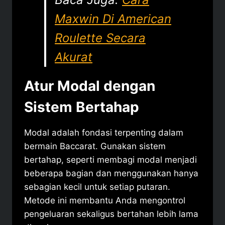
Maxwin Di American
Roulette Secara
Akurat
Atur Modal dengan
Sistem Bertahap
Modal adalah fondasi terpenting dalam
bermain Baccarat. Gunakan sistem
bertahap, seperti membagi modal menjadi
beberapa bagian dan menggunakan hanya
sebagian kecil untuk setiap putaran.
Metode ini membantu Anda mengontrol
pengeluaran sekaligus bertahan lebih lama