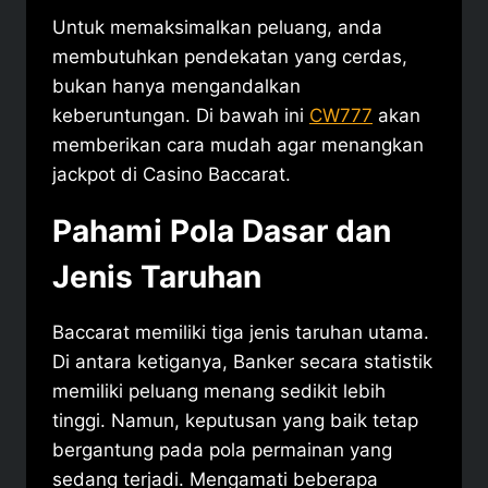
Untuk memaksimalkan peluang, anda
membutuhkan pendekatan yang cerdas,
bukan hanya mengandalkan
keberuntungan. Di bawah ini
CW777
akan
memberikan cara mudah agar menangkan
jackpot di Casino Baccarat.
Pahami Pola Dasar dan
Jenis Taruhan
Baccarat memiliki tiga jenis taruhan utama.
Di antara ketiganya, Banker secara statistik
memiliki peluang menang sedikit lebih
tinggi. Namun, keputusan yang baik tetap
bergantung pada pola permainan yang
sedang terjadi. Mengamati beberapa