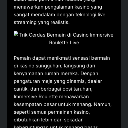
menawarkan pengalaman kasino yang
sangat mendalam dengan teknologi live
streaming yang realistis.
Pemain dapat menikmati sensasi bermain
di kasino sungguhan, langsung dari
kenyamanan rumah mereka. Dengan
pengaturan meja yang dinamis, dealer
cantik, dan berbagai opsi taruhan,
Immersive Roulette menawarkan
kesempatan besar untuk menang. Namun,
seperti semua permainan kasino,
dibutuhkan lebih dari sekadar
keberuntungan untuk menang besar.