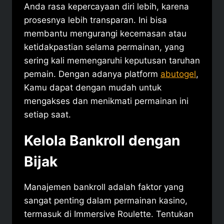
Anda rasa kepercayaan diri lebih, karena
prosesnya lebih transparan. Ini bisa
membantu mengurangi kecemasan atau
ketidakpastian selama permainan, yang
sering kali memengaruhi keputusan taruhan
pemain. Dengan adanya platform
abutogel
,
Kamu dapat dengan mudah untuk
mengakses dan menikmati permainan ini
setiap saat.
Kelola Bankroll dengan
Bijak
Manajemen bankroll adalah faktor yang
sangat penting dalam permainan kasino,
termasuk di Immersive Roulette. Tentukan