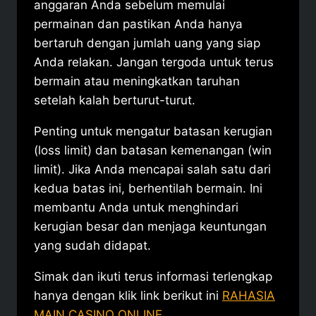
anggaran Anda sebelum memulai
permainan dan pastikan Anda hanya
bertaruh dengan jumlah uang yang siap
Anda relakan. Jangan tergoda untuk terus
bermain atau meningkatkan taruhan
setelah kalah berturut-turut.
Penting untuk mengatur batasan kerugian
(loss limit) dan batasan kemenangan (win
limit). Jika Anda mencapai salah satu dari
kedua batas ini, berhentilah bermain. Ini
membantu Anda untuk menghindari
kerugian besar dan menjaga keuntungan
yang sudah didapat.
Simak dan ikuti terus informasi terlengkap
hanya dengan klik link berikut ini
RAHASIA
MAIN CASINO ONLINE
.