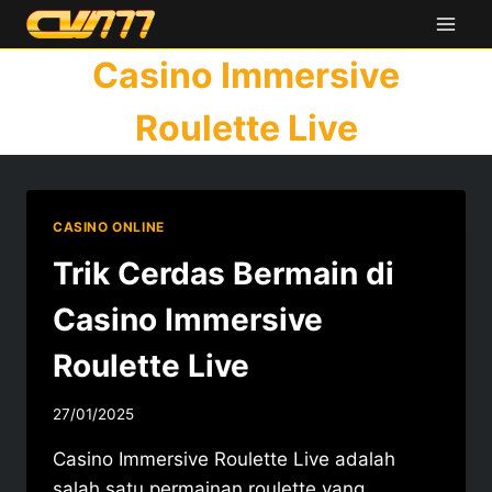
Skip
to
Casino Immersive
content
Roulette Live
CASINO ONLINE
Trik Cerdas Bermain di
Casino Immersive
Roulette Live
27/01/2025
Casino Immersive Roulette Live adalah
salah satu permainan roulette yang