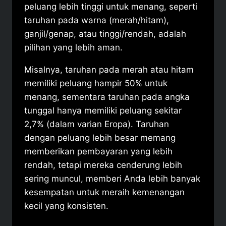
peluang lebih tinggi untuk menang, seperti
taruhan pada warna (merah/hitam),
ganjil/genap, atau tinggi/rendah, adalah
pilihan yang lebih aman.
Misalnya, taruhan pada merah atau hitam
memiliki peluang hampir 50% untuk
menang, sementara taruhan pada angka
tunggal hanya memiliki peluang sekitar
2,7% (dalam varian Eropa). Taruhan
dengan peluang lebih besar memang
memberikan pembayaran yang lebih
rendah, tetapi mereka cenderung lebih
sering muncul, memberi Anda lebih banyak
kesempatan untuk meraih kemenangan
kecil yang konsisten.