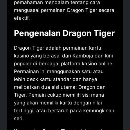
pemahaman mendalam tentang cara
menguasai permainan Dragon Tiger secara
efektif.
Pengenalan Dragon Tiger
Dragon Tiger adalah permainan kartu
kasino yang berasal dari Kamboja dan kini
populer di berbagai platform kasino online.
Permainan ini menggunakan satu atau
lebih deck kartu standar dan hanya
melibatkan dua sisi utama: Dragon dan
Tiger. Pemain cukup memilih sisi mana
yang akan memiliki kartu dengan nilai
tertinggi, atau bertaruh pada kemungkinan
seri.