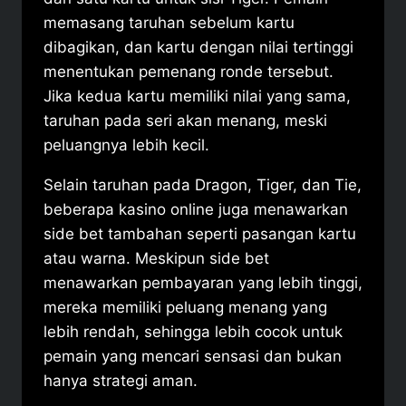
memasang taruhan sebelum kartu
dibagikan, dan kartu dengan nilai tertinggi
menentukan pemenang ronde tersebut.
Jika kedua kartu memiliki nilai yang sama,
taruhan pada seri akan menang, meski
peluangnya lebih kecil.
Selain taruhan pada Dragon, Tiger, dan Tie,
beberapa kasino online juga menawarkan
side bet tambahan seperti pasangan kartu
atau warna. Meskipun side bet
menawarkan pembayaran yang lebih tinggi,
mereka memiliki peluang menang yang
lebih rendah, sehingga lebih cocok untuk
pemain yang mencari sensasi dan bukan
hanya strategi aman.