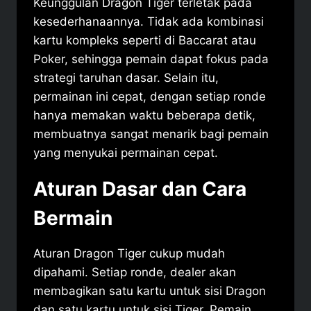
Keunggulan Dragon Tiger terletak pada
kesederhanaannya. Tidak ada kombinasi
kartu kompleks seperti di Baccarat atau
Poker, sehingga pemain dapat fokus pada
strategi taruhan dasar. Selain itu,
permainan ini cepat, dengan setiap ronde
hanya memakan waktu beberapa detik,
membuatnya sangat menarik bagi pemain
yang menyukai permainan cepat.
Aturan Dasar dan Cara
Bermain
Aturan Dragon Tiger cukup mudah
dipahami. Setiap ronde, dealer akan
membagikan satu kartu untuk sisi Dragon
dan satu kartu untuk sisi Tiger. Pemain