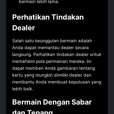
bermain lebih lama.
Perhatikan Tindakan
Dealer
Salah satu keunggulan bermain adalah
Anda dapat memantau dealer secara
langsung. Perhatikan tindakan dealer untuk
memahami pola permainan mereka. Ini
dapat memberi Anda gambaran tentang
kartu yang mungkin dimiliki dealer dan
membantu Anda membuat keputusan yang
lebih baik.
Bermain Dengan Sabar
dan Tenang