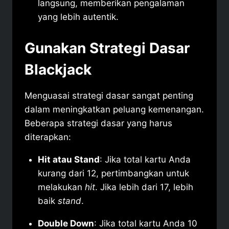
langsung, memberikan pengalaman
yang lebih autentik.
Gunakan Strategi Dasar
Blackjack
Menguasai strategi dasar sangat penting
dalam meningkatkan peluang kemenangan.
Beberapa strategi dasar yang harus
diterapkan:
Hit atau Stand
: Jika total kartu Anda
kurang dari 12, pertimbangkan untuk
melakukan
hit
. Jika lebih dari 17, lebih
baik
stand
.
Double Down
: Jika total kartu Anda 10