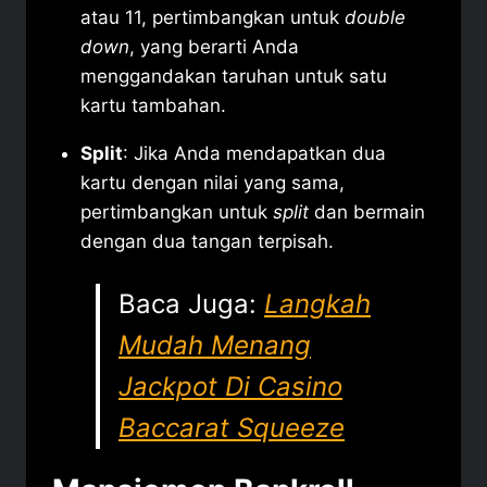
atau 11, pertimbangkan untuk
double
down
, yang berarti Anda
menggandakan taruhan untuk satu
kartu tambahan.
Split
: Jika Anda mendapatkan dua
kartu dengan nilai yang sama,
pertimbangkan untuk
split
dan bermain
dengan dua tangan terpisah.
Baca Juga:
Langkah
Mudah Menang
Jackpot Di Casino
Baccarat Squeeze