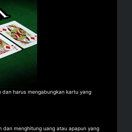
tu dan harus mengabungkan kartu yang
lkan dan menghitung uang atau apapun yang