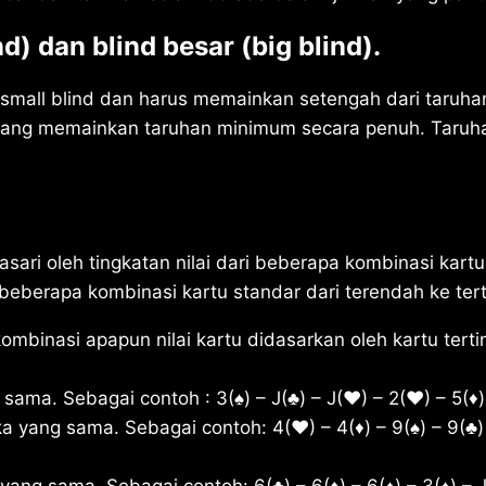
d) dan blind besar (big blind).
 small blind dan harus memainkan setengah dari taruha
, yang memainkan taruhan minimum secara penuh. Taruh
asari oleh tingkatan nilai dari beberapa kombinasi ka
beberapa kombinasi kartu standar dari terendah ke tert
mbinasi apapun nilai kartu didasarkan oleh kartu tert
 sama. Sebagai contoh : 3(♠) – J(♣) – J(♥) – 2(♥) – 5(♦
 yang sama. Sebagai contoh: 4(♥) – 4(♦) – 9(♠) – 9(♣)
ang sama. Sebagai contoh: 6(♣) – 6(♦) – 6(♠) – 3(♠) – J(