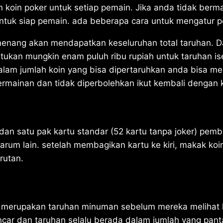
oin poker untuk setiap pemain. Jika anda tidak berm
uk siap pemain. ada beberapa cara untuk mengatur pe
enang akan mendapatkan keseluruhan total taruhan. Dal
ukan mungkin enam puluh ribu rupiah untuk taruhan isen
alam jumlah koin yang bisa dipertaruhkan anda bisa mem
ermainan dan tidak diperbolehkan ikut kembali dengan k
dan satu pak kartu standar (52 kartu tanpa joker) pemb
arum lain. setelah membagikan kartu ke kiri, makak koi
rutan.
merupakan taruhan minuman sebelum mereka melihat kart
car dan taruhan selalu berada dalam jumlah yang pan