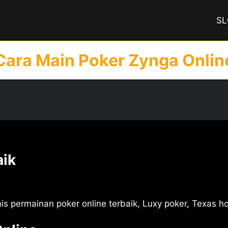
SL
Cara Main Poker Zynga Onlin
aik
s permainan poker online terbaik, Luxy poker, Texas ho