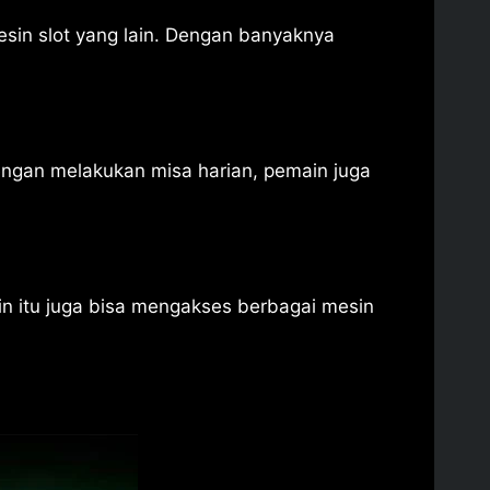
esin slot yang lain. Dengan banyaknya
engan melakukan misa harian, pemain juga
ain itu juga bisa mengakses berbagai mesin