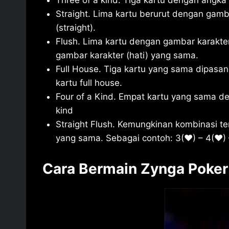
Straight. Lima kartu berurut dengan gamb
(straight).
Flush. Lima kartu dengan gambar karakte
gambar karakter (hati) yang sama.
Full House. Tiga kartu yang sama dipasa
kartu full house.
Four of a Kind. Empat kartu yang sama de
kind
Straight Flush. Kemungkinan kombinasi ter
yang sama. Sebagai contoh: 3(♥) – 4(♥) –
Cara Bermain Zynga Poker