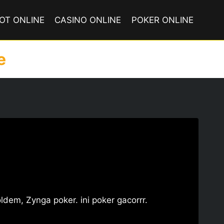
OT ONLINE
CASINO ONLINE
POKER ONLINE
e
ldem, Zynga poker. ini poker gacorrr.