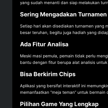
yang sudah menanti dan siap melakukan tur
Sering Mengadakan Turnamen
Setiap hari akan disediakan turnamen yang
besar teruhan, begitu juga hadiah yang dida
Ada Fitur Analisa
Meski masi pemula, pemain tidak perlu meng
bantu dengan fitur berupa alat analisis unt
Bisa Berkirim Chips
Aplikasi yang bersifat interaktif ini memun
memanfaatkan ”meja teman” untuk bermain 
Pilihan Game Yang Lengkap