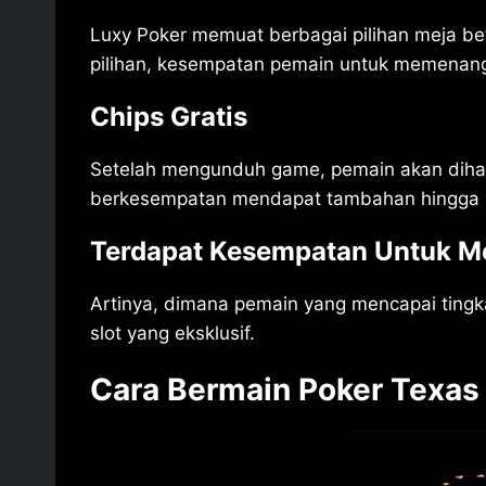
Luxy Poker memuat berbagai pilihan meja bet,
pilihan, kesempatan pemain untuk memenang
Chips Gratis
Setelah mengunduh game, pemain akan dihadi
berkesempatan mendapat tambahan hingga 6
Terdapat Kesempatan Untuk Me
Artinya, dimana pemain yang mencapai tingkat
slot yang eksklusif.
Cara Bermain Poker Texas