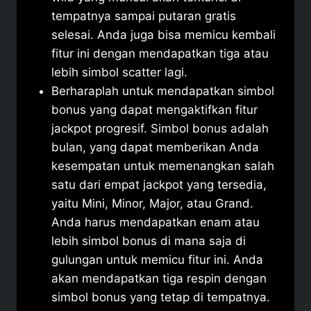
tempatnya sampai putaran gratis
selesai. Anda juga bisa memicu kembali
fitur ini dengan mendapatkan tiga atau
lebih simbol scatter lagi.
Berharaplah untuk mendapatkan simbol
bonus yang dapat mengaktifkan fitur
jackpot progresif. Simbol bonus adalah
bulan, yang dapat memberikan Anda
kesempatan untuk memenangkan salah
satu dari empat jackpot yang tersedia,
yaitu Mini, Minor, Major, atau Grand.
Anda harus mendapatkan enam atau
lebih simbol bonus di mana saja di
gulungan untuk memicu fitur ini. Anda
akan mendapatkan tiga respin dengan
simbol bonus yang tetap di tempatnya.