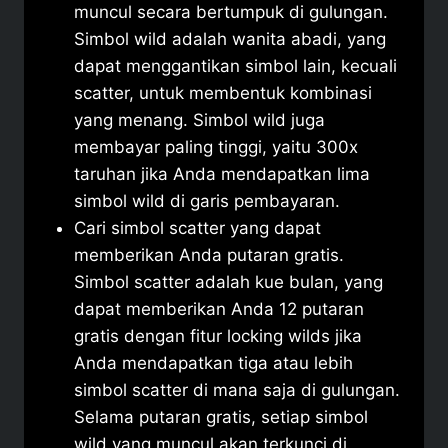
muncul secara bertumpuk di gulungan.
Simbol wild adalah wanita abadi, yang
dapat menggantikan simbol lain, kecuali
scatter, untuk membentuk kombinasi
yang menang. Simbol wild juga
membayar paling tinggi, yaitu 300x
taruhan jika Anda mendapatkan lima
simbol wild di garis pembayaran.
Cari simbol scatter yang dapat
memberikan Anda putaran gratis.
Simbol scatter adalah kue bulan, yang
dapat memberikan Anda 12 putaran
gratis dengan fitur locking wilds jika
Anda mendapatkan tiga atau lebih
simbol scatter di mana saja di gulungan.
Selama putaran gratis, setiap simbol
wild yang muncul akan terkunci di