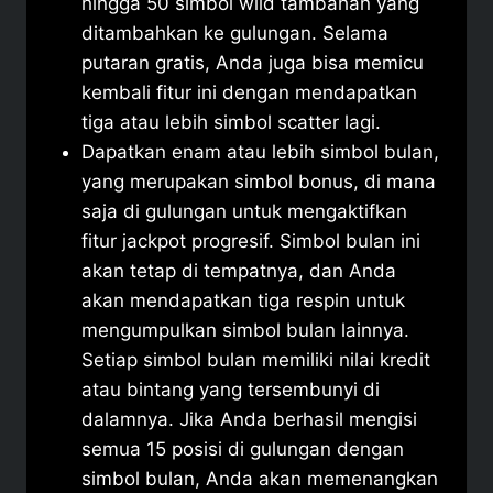
hingga 50 simbol wild tambahan yang
ditambahkan ke gulungan. Selama
putaran gratis, Anda juga bisa memicu
kembali fitur ini dengan mendapatkan
tiga atau lebih simbol scatter lagi.
Dapatkan enam atau lebih simbol bulan,
yang merupakan simbol bonus, di mana
saja di gulungan untuk mengaktifkan
fitur jackpot progresif. Simbol bulan ini
akan tetap di tempatnya, dan Anda
akan mendapatkan tiga respin untuk
mengumpulkan simbol bulan lainnya.
Setiap simbol bulan memiliki nilai kredit
atau bintang yang tersembunyi di
dalamnya. Jika Anda berhasil mengisi
semua 15 posisi di gulungan dengan
simbol bulan, Anda akan memenangkan