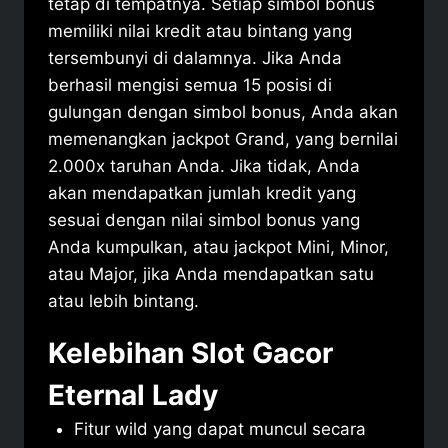
tetap di tempatnya. Setiap simbol bonus
memiliki nilai kredit atau bintang yang
tersembunyi di dalamnya. Jika Anda
berhasil mengisi semua 15 posisi di
gulungan dengan simbol bonus, Anda akan
memenangkan jackpot Grand, yang bernilai
2.000x taruhan Anda. Jika tidak, Anda
akan mendapatkan jumlah kredit yang
sesuai dengan nilai simbol bonus yang
Anda kumpulkan, atau jackpot Mini, Minor,
atau Major, jika Anda mendapatkan satu
atau lebih bintang.
Kelebihan Slot Gacor
Eternal Lady
Fitur wild yang dapat muncul secara