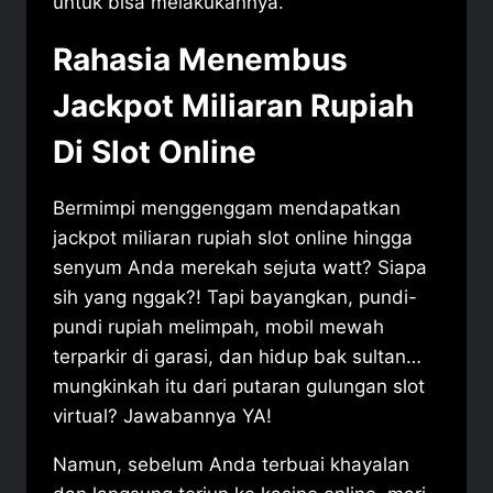
untuk bisa melakukannya.
Rahasia Menembus
Jackpot Miliaran Rupiah
Di Slot Online
Bermimpi menggenggam mendapatkan
jackpot miliaran rupiah slot online hingga
senyum Anda merekah sejuta watt? Siapa
sih yang nggak?! Tapi bayangkan, pundi-
pundi rupiah melimpah, mobil mewah
terparkir di garasi, dan hidup bak sultan…
mungkinkah itu dari putaran gulungan slot
virtual? Jawabannya YA!
Namun, sebelum Anda terbuai khayalan