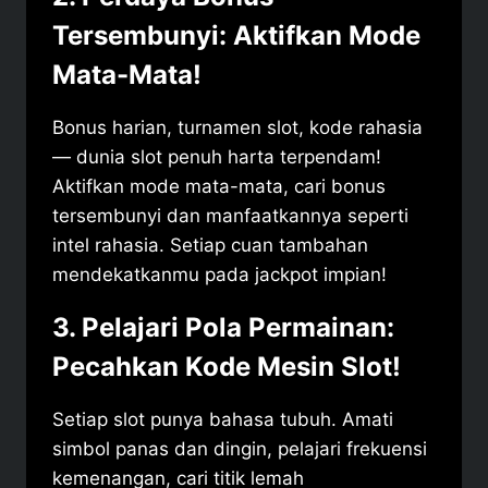
Tersembunyi: Aktifkan Mode
Mata-Mata!
Bonus harian, turnamen slot, kode rahasia
— dunia slot penuh harta terpendam!
Aktifkan mode mata-mata, cari bonus
tersembunyi dan manfaatkannya seperti
intel rahasia. Setiap cuan tambahan
mendekatkanmu pada jackpot impian!
3. Pelajari Pola Permainan:
Pecahkan Kode Mesin Slot!
Setiap slot punya bahasa tubuh. Amati
simbol panas dan dingin, pelajari frekuensi
kemenangan, cari titik lemah