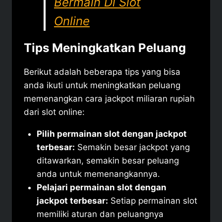
Bermain Di Slot
Online
Tips Meningkatkan Peluang
Berikut adalah beberapa tips yang bisa
anda ikuti untuk meningkatkan peluang
memenangkan cara jackpot miliaran rupiah
dari slot online:
Pilih permainan slot dengan jackpot
terbesar:
Semakin besar jackpot yang
ditawarkan, semakin besar peluang
anda untuk memenangkannya.
Pelajari permainan slot dengan
jackpot terbesar:
Setiap permainan slot
memiliki aturan dan peluangnya