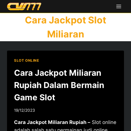
Skip
to
Cara Jackpot Slot
content
Miliaran
SLOT ONLINE
Cara Jackpot Miliaran
Rupiah Dalam Bermain
Game Slot
19/12/2023
Cara Jackpot Miliaran Rupiah –
Slot online
adalah salah satu permainan judi online