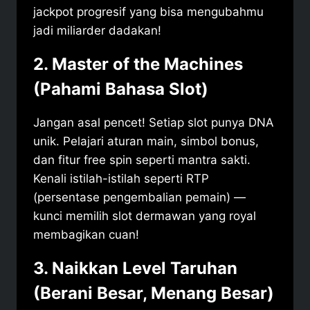
jackpot progresif yang bisa mengubahmu
jadi miliarder dadakan!
2. Master of the Machines
(Pahami Bahasa Slot)
Jangan asal pencet! Setiap slot punya DNA
unik. Pelajari aturan main, simbol bonus,
dan fitur free spin seperti mantra sakti.
Kenali istilah-istilah seperti RTP
(persentase pengembalian pemain) —
kunci memilih slot dermawan yang royal
membagikan cuan!
3. Naikkan Level Taruhan
(Berani Besar, Menang Besar)