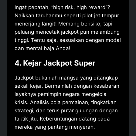
Ingat pepatah, “high risk, high reward”?
Naikkan taruhanmu seperti pilot jet tempur
menerjang langit! Memang berisiko, tapi
peluang mencetak jackpot pun melambung
tinggi. Tentu saja, sesuaikan dengan modal
dan mental baja Anda!
4. Kejar Jackpot Super
Jackpot bukanlah mangsa yang ditangkap
sekali kejar. Bermainlah dengan kesabaran
layaknya pemimpin negara mengelola
krisis. Analisis pola permainan, tingkatkan
strategi, dan terus putar gulungan dengan
taktik jitu. Keberuntungan datang pada
mereka yang pantang menyerah.