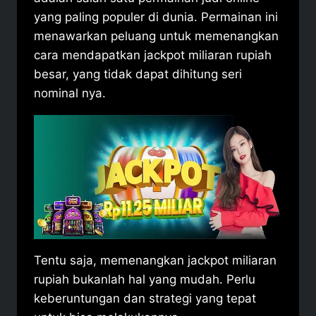
yang paling populer di dunia. Permainan ini
menawarkan peluang untuk memenangkan
cara mendapatkan jackpot miliaran rupiah
besar, yang tidak dapat dihitung seri
nominal nya.
Tentu saja, memenangkan jackpot miliaran
rupiah bukanlah hal yang mudah. Perlu
keberuntungan dan strategi yang tepat