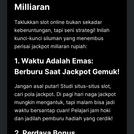
Milliaran
Taklukkan slot online bukan sekadar
keberuntungan, tapi seni strategi! Inilah
kunci-kunci siluman yang menembus
perisai jackpot miliaran rupiah:
1. Waktu Adalah Emas:
Berburu Saat Jackpot Gemuk!
Jangan asal putar! Studi situs-situs slot,
cari pola jackpot. Di pagi hari naga jackpot
mungkin mengantuk, tapi malam bisa jadi
waktu bersantap cuan! Pelajari jam hoki
dan jadilah pemburu hadiah yang cerdik!
2. Perdaya Bonus