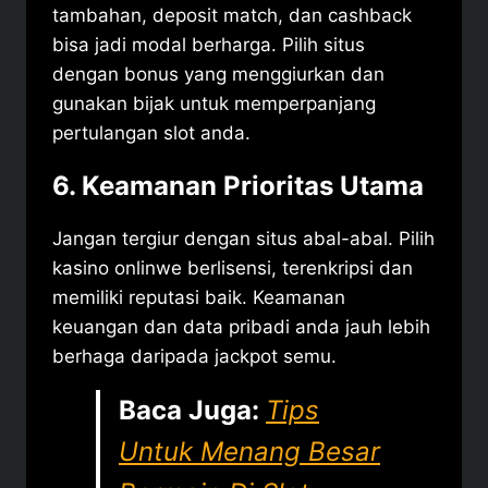
tambahan, deposit match, dan cashback
bisa jadi modal berharga. Pilih situs
dengan bonus yang menggiurkan dan
gunakan bijak untuk memperpanjang
pertulangan slot anda.
6. Keamanan Prioritas Utama
Jangan tergiur dengan situs abal-abal. Pilih
kasino onlinwe berlisensi, terenkripsi dan
memiliki reputasi baik. Keamanan
keuangan dan data pribadi anda jauh lebih
berhaga daripada jackpot semu.
Baca Juga:
Tips
Untuk Menang Besar