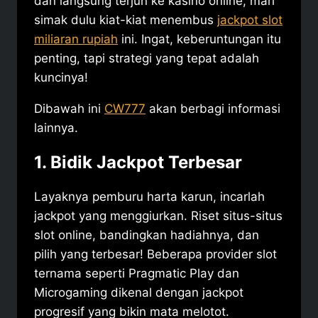
dan langsung terjun ke kasino online, mari
simak dulu kiat-kiat menembus
jackpot slot
miliaran rupiah
ini. Ingat, keberuntungan itu
penting, tapi strategi yang tepat adalah
kuncinya!
Dibawah ini
CW777
akan berbagi informasi
lainnya.
1. Bidik Jackpot Terbesar
Layaknya pemburu harta karun, incarlah
jackpot yang menggiurkan. Riset situs-situs
slot online, bandingkan hadiahnya, dan
pilih yang terbesar! Beberapa provider slot
ternama seperti Pragmatic Play dan
Microgaming dikenal dengan jackpot
progresif yang bikin mata melotot.