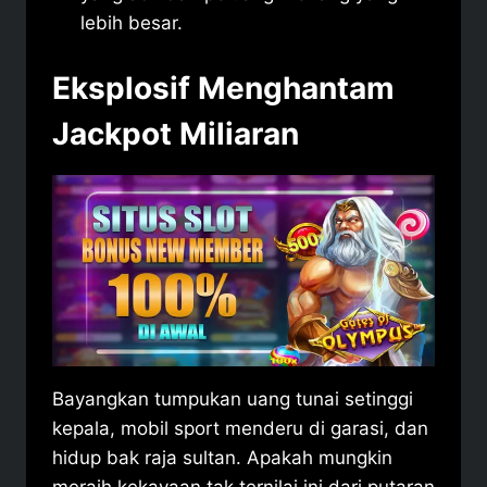
lebih besar.
Eksplosif Menghantam
Jackpot Miliaran
Bayangkan tumpukan uang tunai setinggi
kepala, mobil sport menderu di garasi, dan
hidup bak raja sultan. Apakah mungkin