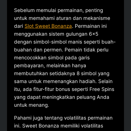
Sebelum memulai permainan, penting
untuk memahami aturan dan mekanisme
dari
Slot Sweet Bonanza
. Permainan ini
menggunakan sistem gulungan 6×5
dengan simbol-simbol manis seperti buah-
buahan dan permen. Pemain tidak perlu
mencocokkan simbol pada garis
pembayaran, melainkan hanya
membutuhkan setidaknya 8 simbol yang
sama untuk memenangkan hadiah. Selain
itu, ada fitur-fitur bonus seperti Free Spins
yang dapat meningkatkan peluang Anda
untuk menang.
Pahami juga tentang volatilitas permainan
ini. Sweet Bonanza memiliki volatilitas