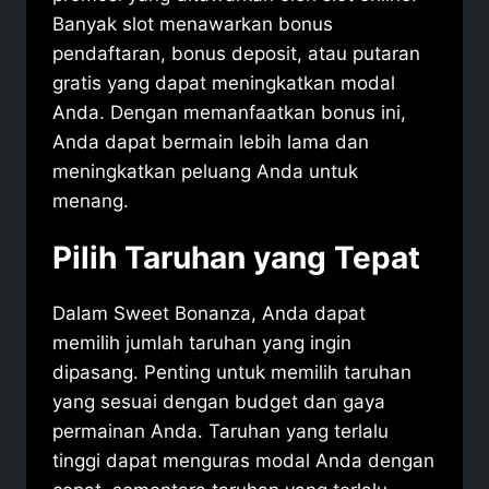
Banyak slot menawarkan bonus
pendaftaran, bonus deposit, atau putaran
gratis yang dapat meningkatkan modal
Anda. Dengan memanfaatkan bonus ini,
Anda dapat bermain lebih lama dan
meningkatkan peluang Anda untuk
menang.
Pilih Taruhan yang Tepat
Dalam Sweet Bonanza, Anda dapat
memilih jumlah taruhan yang ingin
dipasang. Penting untuk memilih taruhan
yang sesuai dengan budget dan gaya
permainan Anda. Taruhan yang terlalu
tinggi dapat menguras modal Anda dengan