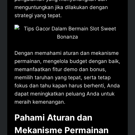
menguntungkan jika dilakukan dengan
strategi yang tepat.
Dengan memahami aturan dan mekanisme
permainan, mengelola budget dengan baik,
memanfaatkan fitur demo dan bonus,
memilih taruhan yang tepat, serta tetap
fokus dan tahu kapan harus berhenti, Anda
dapat meningkatkan peluang Anda untuk
meraih kemenangan.
Pahami Aturan dan
Mekanisme Permainan