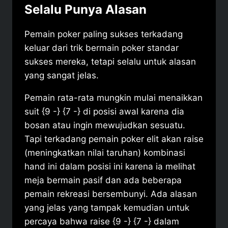
Selalu Punya Alasan
Pemain poker paling sukses terkadang
keluar dari trik bermain poker standar
sukses mereka, tetapi selalu untuk alasan
yang sangat jelas.
Pemain rata-rata mungkin mulai menaikkan
suit {9 -} {7 -} di posisi awal karena dia
bosan atau ingin mewujudkan sesuatu.
Tapi terkadang pemain poker elit akan raise
(meningkatkan nilai taruhan) kombinasi
hand ini dalam posisi ini karena ia melihat
meja bermain pasif dan ada beberapa
pemain rekreasi bersembunyi. Ada alasan
yang jelas yang tampak kemudian untuk
percaya bahwa raise {9 -} {7 -} dalam