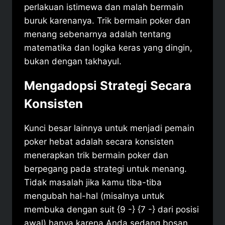
perlakuan istimewa dan malah bermain
buruk karenanya. Trik bermain poker dan
menang sebenarnya adalah tentang
matematika dan logika keras yang dingin,
bukan dengan takhayul.
Mengadopsi Strategi Secara
Konsisten
Kunci besar lainnya untuk menjadi pemain
poker hebat adalah secara konsisten
menerapkan trik bermain poker dan
berpegang pada strategi untuk menang.
Tidak masalah jika kamu tiba-tiba
mengubah hal-hal (misalnya untuk
membuka dengan suit {9 -} {7 -} dari posisi
awal) hanya karena Anda sedang bosan