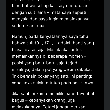
tahu bahwa setiap kali saya berurusan
dengan suit lama – mata saya seperti
menyala dan saya ingin memainkannya
sedemikian rupa!
Namun, pada kenyataannya saya tahu
bahwa suit {9 -} {7 -} – adalah hand yang
biasa-biasa saja. Masuk akal untuk
memainkannya di beberapa momen –
posisi yang baru-baru saja terjadi,
misalnya, dalam pot yang belum dibuka.
Trik bermain poker yang satu ini penting:
sebaiknya selalu ditutup pada posisi awal.
Jika saat ini kamu memiliki hand favorit, itu
bagus – kebanyakan orang juga
melakukannya. Tetapi jangan berikan