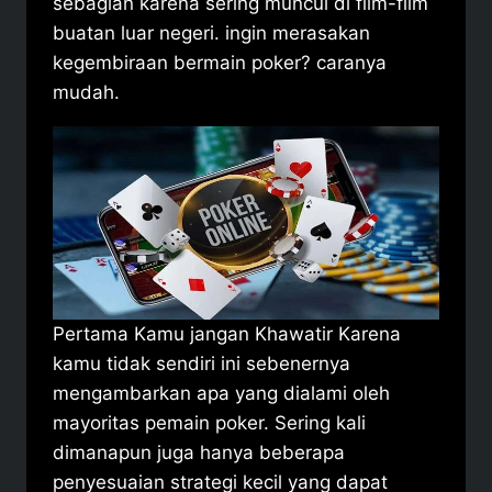
sebagian karena sering muncul di film-film
buatan luar negeri. ingin merasakan
kegembiraan bermain poker? caranya
mudah.
Pertama Kamu jangan Khawatir Karena
kamu tidak sendiri ini sebenernya
mengambarkan apa yang dialami oleh
mayoritas pemain poker. Sering kali
dimanapun juga hanya beberapa
penyesuaian strategi kecil yang dapat