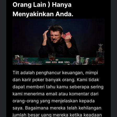
Orang Lain ) Hanya
Menyakinkan Anda.
Tilt adalah penghancur keuangan, mimpi
dan karir poker banyak orang. Kami tidak
dapat memberi tahu kamu seberapa sering
kami menerima email atau komentar dari
orang-orang yang menjelaskan kepada
saya. Bagaimana mereka telah kehilangan
jumlah besar uang mereka ketika keadaan