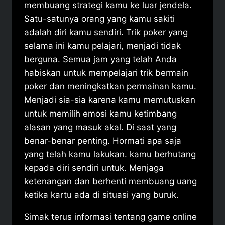
membuang strategi kamu ke luar jendela.
Satu-satunya orang yang kamu sakiti
adalah diri kamu sendiri. Trik poker yang
selama ini kamu pelajari, menjadi tidak
berguna. Semua jam yang telah Anda
habiskan untuk mempelajari trik bermain
poker dan meningkatkan permainan kamu.
Menjadi sia-sia karena kamu memutuskan
untuk memilih emosi kamu ketimbang
alasan yang masuk akal. Di saat yang
benar-benar penting. Hormati apa saja
yang telah kamu lakukan. kamu berhutang
kepada diri sendiri untuk. Menjaga
ketenangan dan berhenti membuang uang
ketika kartu ada di situasi yang buruk.
Simak terus informasi tentang game online