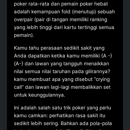
poker rata-rata dan pemain poker hebat
adalah kemampuan fold (menutup) sebuah
overpair (pair di tangan memiliki ranking
yang lebih tinggi dari kartu tertinggi semua
pemain).
Kamu tahu perasaan sedikit sakit yang
Anda dapatkan ketika kamu memiliki {A -}
{A-} dan lawan yang tangguh menaikkan
nilai semua nilai taruhan pada gilirannya?
kamu membuat apa yang disebut “crying
call” dan lawan lagi-lagi membalikkan set
untuk keunggulannya.
Ini adalah salah satu trik poker yang perlu
kamu camkan: perhatikan rasa sakit itu
sedikit lebih sering. Bahkan ada pola-pola