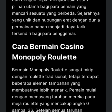
pilihan utama bagi para pemain yang
mencari sesuatu yang berbeda. Sejarahnya
yang unik dan hubungan erat dengan dunia
permainan papan menjadi daya tarik
tersendiri bagi para penggemar.
Cara Bermain Casino
Monopoly Roulette
Bermain Monopoly Roulette sangat mirip
dengan roulette tradisional, tetapi terdapat
beberapa elemen tambahan yang
membuatnya lebih menarik. Pemain mulai
dengan memasang taruhan mereka pada
meja roulette yang mencakup angka 0
sampai 36. Setelah semua taruhan