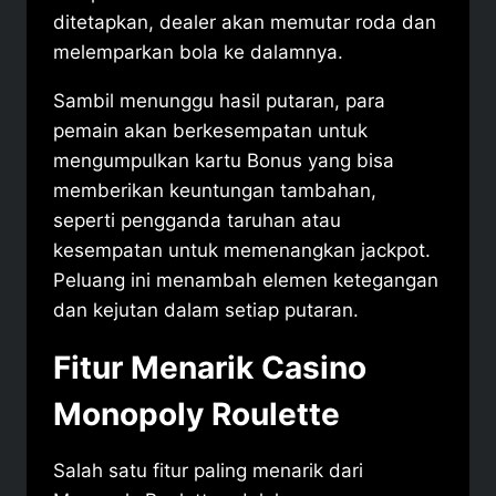
ditetapkan, dealer akan memutar roda dan
melemparkan bola ke dalamnya.
Sambil menunggu hasil putaran, para
pemain akan berkesempatan untuk
mengumpulkan kartu Bonus yang bisa
memberikan keuntungan tambahan,
seperti pengganda taruhan atau
kesempatan untuk memenangkan jackpot.
Peluang ini menambah elemen ketegangan
dan kejutan dalam setiap putaran.
Fitur Menarik Casino
Monopoly Roulette
Salah satu fitur paling menarik dari