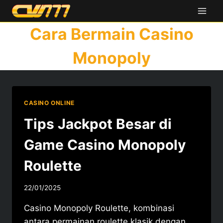
Skip
to
Cara Bermain Casino
content
Monopoly
CASINO ONLINE
Tips Jackpot Besar di
Game Casino Monopoly
Roulette
22/01/2025
Casino Monopoly Roulette, kombinasi
antara permainan roulette klasik dengan