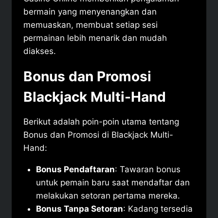
bermain yang menyenangkan dan
memuaskan, membuat setiap sesi
permainan lebih menarik dan mudah
diakses.
Bonus dan Promosi
Blackjack Multi-Hand
Berikut adalah poin-poin utama tentang
Bonus dan Promosi di Blackjack Multi-
Hand:
Bonus Pendaftaran
: Tawaran bonus
untuk pemain baru saat mendaftar dan
melakukan setoran pertama mereka.
Bonus Tanpa Setoran
: Kadang tersedia