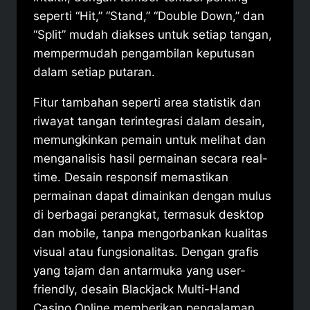
seperti “Hit,” “Stand,” “Double Down,” dan
“Split” mudah diakses untuk setiap tangan,
mempermudah pengambilan keputusan
dalam setiap putaran.
Fitur tambahan seperti area statistik dan
riwayat tangan terintegrasi dalam desain,
memungkinkan pemain untuk melihat dan
menganalisis hasil permainan secara real-
time. Desain responsif memastikan
permainan dapat dimainkan dengan mulus
di berbagai perangkat, termasuk desktop
dan mobile, tanpa mengorbankan kualitas
visual atau fungsionalitas. Dengan grafis
yang tajam dan antarmuka yang user-
friendly, desain Blackjack Multi-Hand
Casino Online memberikan pengalaman