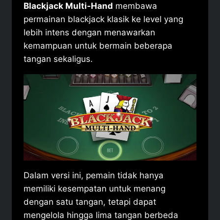
Blackjack Multi-Hand
membawa
permainan blackjack klasik ke level yang
lebih intens dengan menawarkan
kemampuan untuk bermain beberapa
tangan sekaligus.
Dalam versi ini, pemain tidak hanya
memiliki kesempatan untuk menang
dengan satu tangan, tetapi dapat
mengelola hingga lima tangan berbeda