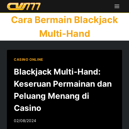
Skip
to
Cara Bermain Blackjack
content
Multi-Hand
CASINO ONLINE
Blackjack Multi-Hand:
Keseruan Permainan dan
Peluang Menang di
Casino
02/08/2024