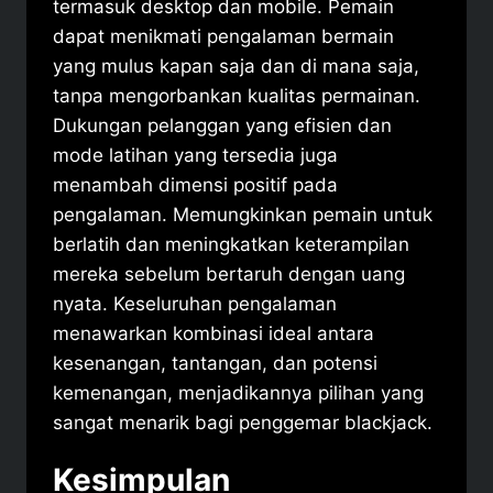
termasuk desktop dan mobile. Pemain
dapat menikmati pengalaman bermain
yang mulus kapan saja dan di mana saja,
tanpa mengorbankan kualitas permainan.
Dukungan pelanggan yang efisien dan
mode latihan yang tersedia juga
menambah dimensi positif pada
pengalaman. Memungkinkan pemain untuk
berlatih dan meningkatkan keterampilan
mereka sebelum bertaruh dengan uang
nyata. Keseluruhan pengalaman
menawarkan kombinasi ideal antara
kesenangan, tantangan, dan potensi
kemenangan, menjadikannya pilihan yang
sangat menarik bagi penggemar blackjack.
Kesimpulan