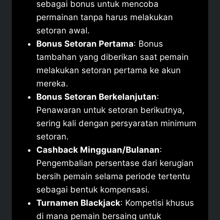
sebagai bonus untuk mencoba
permainan tanpa harus melakukan
setoran awal.
Bonus Setoran Pertama
: Bonus
tambahan yang diberikan saat pemain
melakukan setoran pertama ke akun
mereka.
Bonus Setoran Berkelanjutan
:
Penawaran untuk setoran berikutnya,
sering kali dengan persyaratan minimum
setoran.
Cashback Mingguan/Bulanan
:
Pengembalian persentase dari kerugian
bersih pemain selama periode tertentu
sebagai bentuk kompensasi.
Turnamen Blackjack
: Kompetisi khusus
di mana pemain bersaing untuk