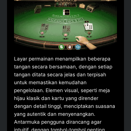
Layar permainan menampilkan beberapa
tangan secara bersamaan, dengan setiap
tangan ditata secara jelas dan terpisah
untuk memastikan kemudahan
pengelolaan. Elemen visual, seperti meja
hijau klasik dan kartu yang dirender
dengan detail tinggi, menciptakan suasana
yang autentik dan menyenangkan.
Antarmuka pengguna dirancang agar
intuitif, dengan tombol-tombol penting