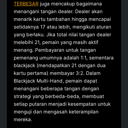
TERBESAR
juga mencakup bagaimana
menangani tangan dealer. Dealer akan
menarik kartu tambahan hingga mencapai
setidaknya 17 atau lebih, mengikuti aturan
yang berlaku. Jika total nilai tangan dealer
melebihi 21, pemain yang masih aktif
menang. Pembayaran untuk tangan
pemenang umumnya adalah 1:1, sementara
blackjack (mendapatkan 21 dengan dua
kartu pertama) membayar 3:2. Dalam
Blackjack Multi-Hand, pemain dapat
menangani beberapa tangan dengan
strategi yang berbeda-beda, membuat
setiap putaran menjadi kesempatan untuk
menguji dan mengasah keterampilan
mereka.