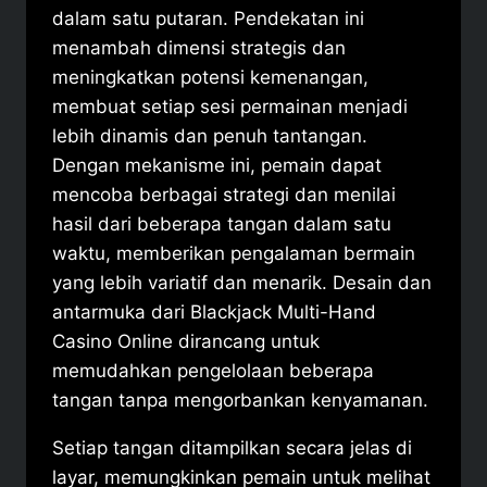
dalam satu putaran. Pendekatan ini
menambah dimensi strategis dan
meningkatkan potensi kemenangan,
membuat setiap sesi permainan menjadi
lebih dinamis dan penuh tantangan.
Dengan mekanisme ini, pemain dapat
mencoba berbagai strategi dan menilai
hasil dari beberapa tangan dalam satu
waktu, memberikan pengalaman bermain
yang lebih variatif dan menarik. Desain dan
antarmuka dari Blackjack Multi-Hand
Casino Online dirancang untuk
memudahkan pengelolaan beberapa
tangan tanpa mengorbankan kenyamanan.
Setiap tangan ditampilkan secara jelas di
layar, memungkinkan pemain untuk melihat