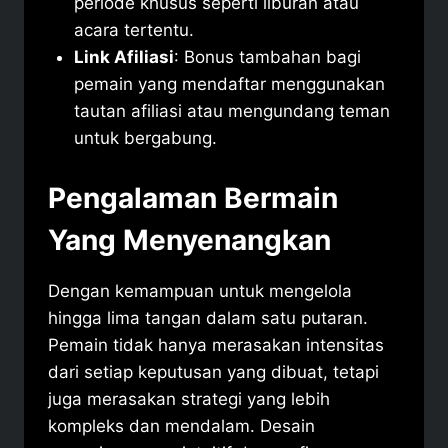
periode khusus seperti liburan atau
acara tertentu.
Link Afiliasi
: Bonus tambahan bagi
pemain yang mendaftar menggunakan
tautan afiliasi atau mengundang teman
untuk bergabung.
Pengalaman Bermain
Yang Menyenangkan
Dengan kemampuan untuk mengelola
hingga lima tangan dalam satu putaran.
Pemain tidak hanya merasakan intensitas
dari setiap keputusan yang dibuat, tetapi
juga merasakan strategi yang lebih
kompleks dan mendalam. Desain