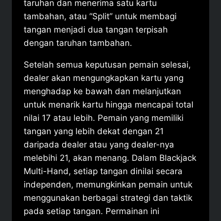
taruhan dan menerima satu kartu
tambahan, atau “Split” untuk membagi
tangan menjadi dua tangan terpisah
dengan taruhan tambahan.
Setelah semua keputusan pemain selesai,
dealer akan mengungkapkan kartu yang
menghadap ke bawah dan melanjutkan
untuk menarik kartu hingga mencapai total
nilai 17 atau lebih. Pemain yang memiliki
tangan yang lebih dekat dengan 21
daripada dealer atau yang dealer-nya
melebihi 21, akan menang. Dalam Blackjack
Multi-Hand, setiap tangan dinilai secara
independen, memungkinkan pemain untuk
menggunakan berbagai strategi dan taktik
pada setiap tangan. Permainan ini