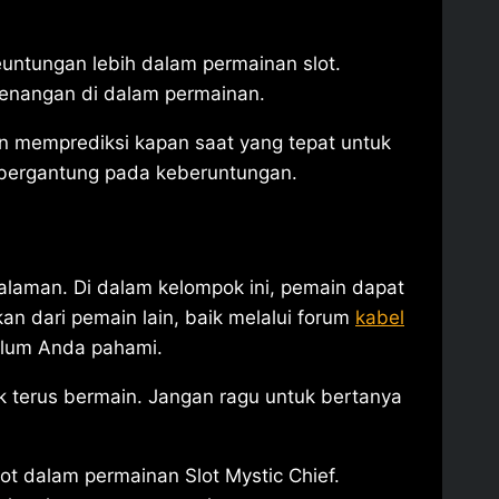
untungan lebih dalam permainan slot.
emenangan di dalam permainan.
n memprediksi kapan saat yang tepat untuk
p bergantung pada keberuntungan.
alaman. Di dalam kelompok ini, pemain dapat
an dari pemain lain, baik melalui forum
kabel
elum Anda pahami.
k terus bermain. Jangan ragu untuk bertanya
.
 dalam permainan Slot Mystic Chief.​