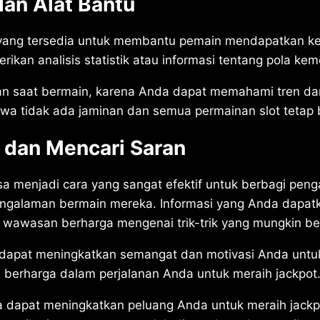
an Alat Bantu
gi yang tersedia untuk membantu pemain mendapatkan ke
ikan analisis statistik atau informasi tentang pola k
an saat bermain, karena Anda dapat memahami tren da
ahwa tidak ada jaminan dan semua permainan slot teta
 dan Mencari Saran
a menjadi cara yang sangat efektif untuk berbagi peng
pengalaman bermain mereka. Informasi yang Anda dapatk
n wawasan berharga mengenai trik-trik yang mungkin b
in dapat meningkatkan semangat dan motivasi Anda untu
isa berharga dalam perjalanan Anda untuk meraih jackpot
 dapat meningkatkan peluang Anda untuk meraih jackpot