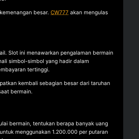
h kemenangan besar.
CW777
akan mengulas
ail. Slot ini menawarkan pengalaman bermain
ali simbol-simbol yang hadir dalam
mbayaran tertinggi.
patkan kembali sebagian besar dari taruhan
aat bermain.
ulai bermain, tentukan berapa banyak uang
an untuk menggunakan 1.200.000 per putaran