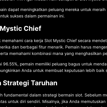
main dapat meningkatkan peluang mereka untuk merai
untuk sukses dalam permainan ini.
Mystic Chief
memahami cara kerja Slot Mystic Chief secara mendet
rika dan berbagai fitur menarik. Pemain harus mengen
, serta memahami kombinasi mana yang menghasilkan pe
i 96.55%, pemain memiliki peluang bagus untuk menda
ngkinkan Anda untuk membuat keputusan lebih baik s
Strategi Taruhan
 fundamental dalam strategi bermain slot. Sebelum m
tas untuk diri sendiri. Misalnya, jika Anda memutusk