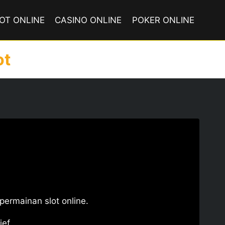
OT ONLINE
CASINO ONLINE
POKER ONLINE
ot
permainan slot online.