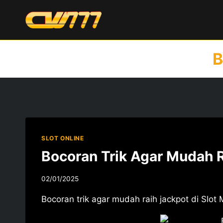
Skip
to
content
B
SLOT ONLINE
Bocoran Trik Agar Mudah R
02/01/2025
Bocoran trik agar mudah raih jackpot di Slot