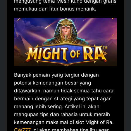
mengusung tema Mesir Kuno dengan grafis
memukau dan fitur bonus menarik.
Banyak pemain yang tergiur dengan
potensi kemenangan besar yang
ditawarkan, namun tidak semua tahu cara
bermain dengan strategi yang tepat agar
menang lebih sering. Artikel ini akan
mengupas tips dan rahasia untuk meraih
kemenangan maksimal di slot Might of Ra.
CW777
ini akan membahas tips jitu agar