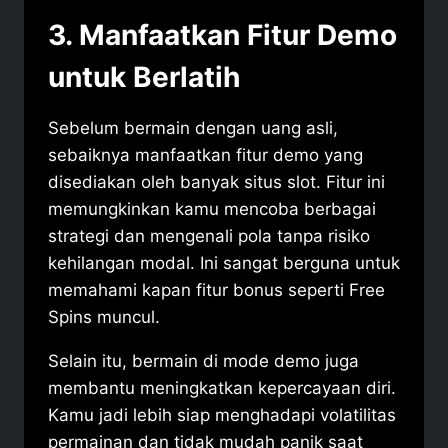
3. Manfaatkan Fitur Demo
untuk Berlatih
Sebelum bermain dengan uang asli,
sebaiknya manfaatkan fitur demo yang
disediakan oleh banyak situs slot. Fitur ini
memungkinkan kamu mencoba berbagai
strategi dan mengenali pola tanpa risiko
kehilangan modal. Ini sangat berguna untuk
memahami kapan fitur bonus seperti Free
Spins muncul.
Selain itu, bermain di mode demo juga
membantu meningkatkan kepercayaan diri.
Kamu jadi lebih siap menghadapi volatilitas
permainan dan tidak mudah panik saat