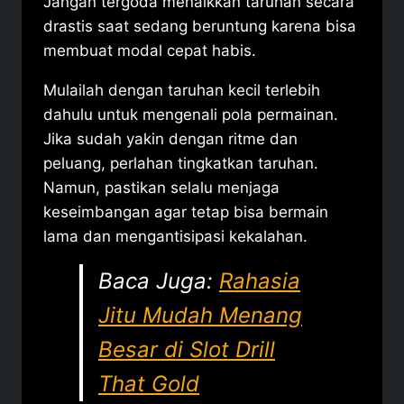
Jangan tergoda menaikkan taruhan secara
drastis saat sedang beruntung karena bisa
membuat modal cepat habis.
Mulailah dengan taruhan kecil terlebih
dahulu untuk mengenali pola permainan.
Jika sudah yakin dengan ritme dan
peluang, perlahan tingkatkan taruhan.
Namun, pastikan selalu menjaga
keseimbangan agar tetap bisa bermain
lama dan mengantisipasi kekalahan.
Baca Juga:
Rahasia
Jitu Mudah Menang
Besar di Slot Drill
That Gold