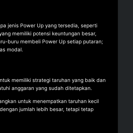
a jenis Power Up yang tersedia, seperti
yang memiliki potensi keuntungan besar,
uru-buru membeli Power Up setiap putaran;
ras modal.
k memiliki strategi taruhan yang baik dan
tuhi anggaran yang sudah ditetapkan.
mbangkan untuk menempatkan taruhan kecil
dengan jumlah lebih besar, tetapi tetap