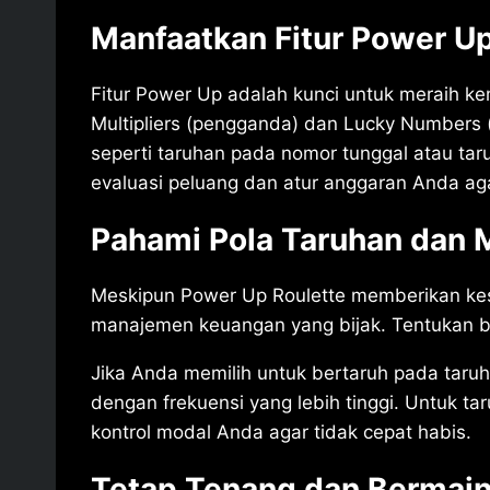
Manfaatkan Fitur Power Up
Fitur Power Up adalah kunci untuk meraih k
Multipliers (pengganda) dan Lucky Numbers (
seperti taruhan pada nomor tunggal atau tar
evaluasi peluang dan atur anggaran Anda ag
Pahami Pola Taruhan dan
Meskipun Power Up Roulette memberikan kes
manajemen keuangan yang bijak. Tentukan b
Jika Anda memilih untuk bertaruh pada taruh
dengan frekuensi yang lebih tinggi. Untuk ta
kontrol modal Anda agar tidak cepat habis.
Tetap Tenang dan Bermain