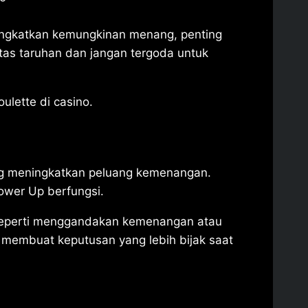
ingkatkan kemungkinan menang, penting
atas taruhan dan jangan tergoda untuk
lette di casino.
ang meningkatkan peluang kemenangan.
ower Up berfungsi.
seperti menggandakan kemenangan atau
 membuat keputusan yang lebih bijak saat