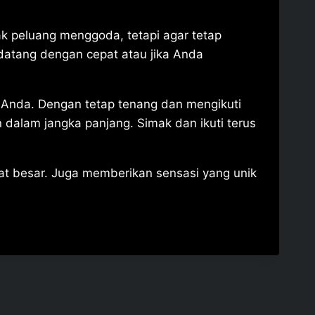
k peluang menggoda, tetapi agar tetap
datang dengan cepat atau jika Anda
n Anda. Dengan tetap tenang dan mengikuti
dalam jangka panjang. Simak dan ikuti terus
gat besar. Juga memberikan sensasi yang unik