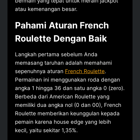
bermain yang tepat untuk meraih jackpot
atau kemenangan besar.
Pahami Aturan French
Roulette Dengan Baik
Langkah pertama sebelum Anda
memasang taruhan adalah memahami
sepenuhnya aturan
French Roulette
.
Permainan ini menggunakan roda dengan
angka 1 hingga 36 dan satu angka 0 (zero).
Berbeda dari American Roulette yang
memiliki dua angka nol (0 dan 00), French
Roulette memberikan keunggulan kepada
pemain karena house edge yang lebih
kecil, yaitu sekitar 1,35%.