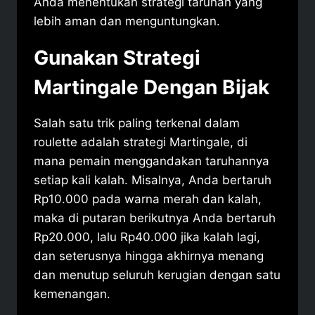
Anda menentukan strategi taruhan yang
lebih aman dan menguntungkan.
Gunakan Strategi
Martingale Dengan Bijak
Salah satu trik paling terkenal dalam
roulette adalah strategi Martingale, di
mana pemain menggandakan taruhannya
setiap kali kalah. Misalnya, Anda bertaruh
Rp10.000 pada warna merah dan kalah,
maka di putaran berikutnya Anda bertaruh
Rp20.000, lalu Rp40.000 jika kalah lagi,
dan seterusnya hingga akhirnya menang
dan menutup seluruh kerugian dengan satu
kemenangan.