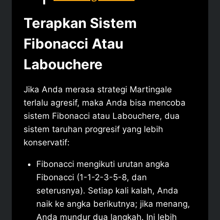
Terapkan Sistem
Fibonacci Atau
Labouchere
Jika Anda merasa strategi Martingale
terlalu agresif, maka Anda bisa mencoba
sistem Fibonacci atau Labouchere, dua
sistem taruhan progresif yang lebih
konservatif:
Fibonacci mengikuti urutan angka
Fibonacci (1-1-2-3-5-8, dan
seterusnya). Setiap kali kalah, Anda
naik ke angka berikutnya; jika menang,
Anda mundur dua langkah. Ini lebih