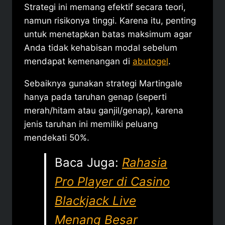
Strategi ini memang efektif secara teori,
namun risikonya tinggi. Karena itu, penting
untuk menetapkan batas maksimum agar
Anda tidak kehabisan modal sebelum
mendapat kemenangan di
abutogel
.
Sebaiknya gunakan strategi Martingale
hanya pada taruhan genap (seperti
merah/hitam atau ganjil/genap), karena
jenis taruhan ini memiliki peluang
mendekati 50%.
Baca Juga:
Rahasia
Pro Player di Casino
Blackjack Live
Menang Besar