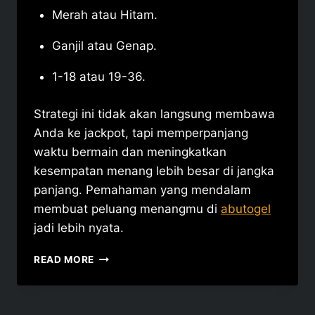
Merah atau Hitam.
Ganjil atau Genap.
1-18 atau 19-36.
Strategi ini tidak akan langsung membawa
Anda ke jackpot, tapi memperpanjang
waktu bermain dan meningkatkan
kesempatan menang lebih besar di jangka
panjang. Pemahaman yang mendalam
membuat peluang menangmu di
abutogel
jadi lebih nyata.
TRIK
READ MORE
BERMAIN
MERAIH
JACKPOT
DI