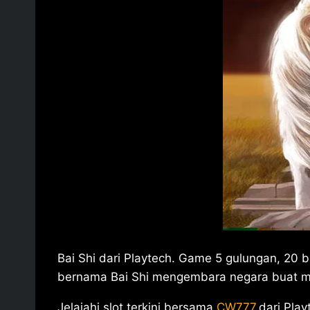
Bai Shi dari Playtech. Game 5 gulungan, 20
bernama Bai Shi mengembara negara buat me
Jelajahi slot terkini bersama
CW777
,dari Pla