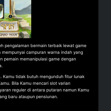
eh pengalaman bermain terbaik lewat game
erta mempunyai campuran warna indah yang
hkan pemain memanipulasi game dengan
a.
. Kamu tidak butuh mengunduh fitur lunak
mu. Bila Kamu mencari slot varian
yaran reguler di antara putaran namun Kamu
tang baru ataupun pensiunan.