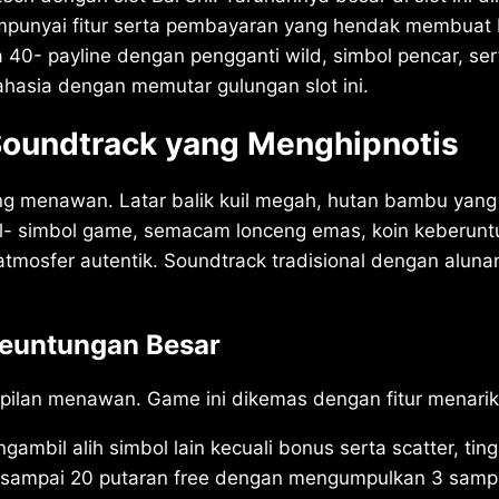
mempunyai fitur serta pembayaran yang hendak membua
rta 40- payline dengan pengganti wild, simbol pencar, se
hasia dengan memutar gulungan slot ini.
Soundtrack yang Menghipnotis
ng menawan. Latar balik kuil megah, hutan bambu yang
ol- simbol game, semacam lonceng emas, koin keberuntun
tmosfer autentik. Soundtrack tradisional dengan alunan
 Keuntungan Besar
mpilan menawan. Game ini dikemas dengan fitur menar
engambil alih simbol lain kecuali bonus serta scatter,
 sampai 20 putaran free dengan mengumpulkan 3 sampai