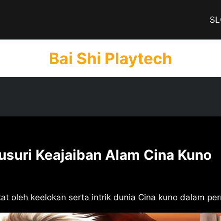
SL
Bai Shi Playtech
yusuri Keajaiban Alam Cina Kuno
at oleh keelokan serta intrik dunia Cina kuno dalam perm