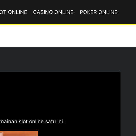
OT ONLINE
CASINO ONLINE
POKER ONLINE
ainan slot online satu ini.