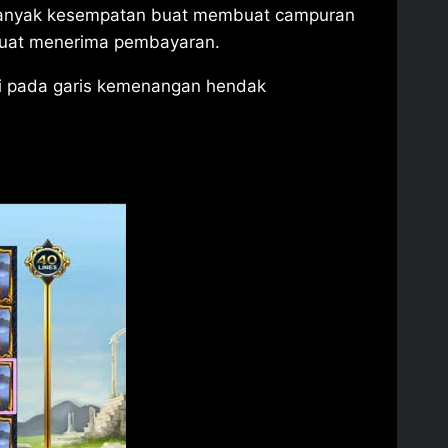
banyak kesempatan buat membuat campuran
 buat menerima pembayaran.
 ini pada garis kemenangan hendak