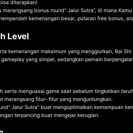
isa diterapkan!
us merangsang bonus round” Jalur Sutra”, di mana Kamu
memperoleh kemenangan besar, putaran free bonus, atau
h Level
ta kemenangan maksimum yang menggiurkan, Bai Shi se
ameplay yang simpel, sedangkan pemain berpengalaman
ih serta menguasai game saat sebelum tingkatkan taru
at merangsang fitur- fitur yang menguntungkan.
round” Jalur Sutra” buat mengoptimalkan kemampuan k
jangan terpancing buat mengejar kerugian.
h