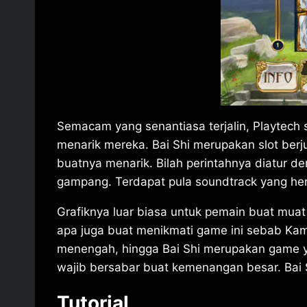
Semacam yang senantiasa terjalin, Playtec
menarik mereka. Bai Shi merupakan slot ber
buatnya menarik. Bilah perintahnya diatur
gampang. Terdapat pula soundtrack yang h
Grafiknya luar biasa untuk pemain buat mua
apa juga buat menikmati game ini sebab Kam
menengah, hingga Bai Shi merupakan game y
wajib bersabar buat kemenangan besar. Bai 
Tutorial