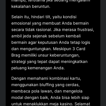
kekalahan beruntun.
Selain itu, hindari tilt, yaitu kondisi
emosional yang membuat Anda bermain
secara tidak rasional. Jika merasa frustrasi,
ambil jeda sejenak sebelum kembali
bermain agar keputusan Anda tetap logis
dan menguntungkan. Meskipun 3 Card
Brag memiliki unsur keberuntungan,
strategi yang tepat dapat meningkatkan
peluang kemenangan Anda.
Dengan memahami kombinasi kartu,
menggunakan bluffing yang cerdas,
membaca pola lawan, dan mengelola
modal dengan baik, Anda bisa lebih siap
untuk menaklukkan meja kasino. Selamat