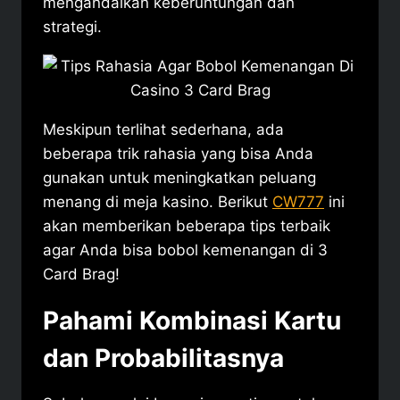
mengandalkan keberuntungan dan
strategi.
Meskipun terlihat sederhana, ada
beberapa trik rahasia yang bisa Anda
gunakan untuk meningkatkan peluang
menang di meja kasino. Berikut
CW777
ini
akan memberikan beberapa tips terbaik
agar Anda bisa bobol kemenangan di 3
Card Brag!
Pahami Kombinasi Kartu
dan Probabilitasnya