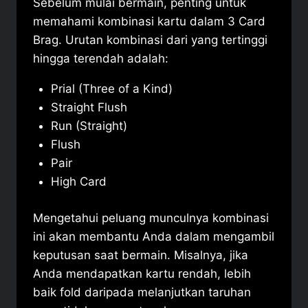
Sebelum mulai bermain, penting untuk
memahami kombinasi kartu dalam 3 Card
Brag. Urutan kombinasi dari yang tertinggi
hingga terendah adalah:
Prial (Three of a Kind)
Straight Flush
Run (Straight)
Flush
Pair
High Card
Mengetahui peluang munculnya kombinasi
ini akan membantu Anda dalam mengambil
keputusan saat bermain. Misalnya, jika
Anda mendapatkan kartu rendah, lebih
baik fold daripada melanjutkan taruhan